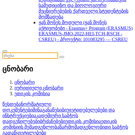
სამედიცინო და ბიოლოგიური
მეცნიერებების ქართველი სტუდენტების
მომზადება
ჟან მონეს მოდული (ჟან მონეს
აქტივობები - Erasmus+ Program (ERASMUS)
ERASMUS-JMO-2022-HEI-TCH-RSCH -
CSREU) - პროექტი: 101083295 — CSREU
ცნობარი
ცნობარი
იურიდიული ცნობარი
ეთიკის კომისია
წესდება
ნორმატიული
დოკუმენტები
შინაგანაწესი
ბიუჯეტი
დებულებები და
ინსტრუქციები
აკადემიური საბჭოს
დადგენილებები
ბრძანებები
ეთიკის კომისია
ეთიკის
კომისიის შემადგენლობა
წარმომადგენლობითი საბჭოს
გადაწყვეტილებები