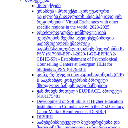
პროექტები
პროექტები
ერასმუს+ პროექტი „ვირტუალური
გაცვლები მსოფლიოს სხვა სპეციფიკურ
რეგიონებში“ Virtual Exchanges with other
specific regions in the world, 2023-2025.
ფსიქოლოგიური კონსულტაციის
ცენტრების შექმნა სტუდენტებისთვის
საქართველოს უმაღლეს
საგანმანათლებლო დაწესებულებებში E-
PSY (617980-EPP-1-2020-1-GE-EPPKA2-
CBHE-SP) - Establishment of Psychological
Counselling Centers at Georgian HEIs for
Students E-PSY (617980-E
კონკურენტული ინოვაციის ფონდის (CIF)
II საგრანტო კონკურსის პროექტი
მსოფლიო ბანკის დაფინანსებით
ჟან მონეს მოდული EUPEACE, პროექტი
N101175481
Development of Soft Skills at Higher Education
Institutions in Compliance with the 21st Century
Labor Market Requirements [DeSIRe]
DESIRE
საბუნებისმეტყველო მეცნიერებებსა და
მედიცინაში კვლევითი კარიერისათვის