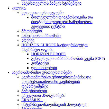
საქართველოს ბანკის სტიპენდია
კვლევა
კვლევითი ერთეულები
მოლეკულური დიაგნოსტიკისა და
ბიოტექნოლოგიური სამეცნიერო-
კვლევითი ცენტრი
პროექტები
სამეცნიერო შრომები
არქივი
HORIZON EUROPE საუნივერსიტეტო
საგრანტო ოფისი
HORIZON EUROPE
გენდერული თანასწორობის გეგმა (GEP)
კონტაქტი
ღონისძიებები
საერთაშორისო ურთიერთობები
საერთაშორისო ურთიერთობებისა და
კულტურათაშორისი კავშირების
დეპარტამენტი
პარტნიორები
გაცვლითი პროგრამები
ERASMUS +
ინტერნაციონალიზაციის პოლიტიკა