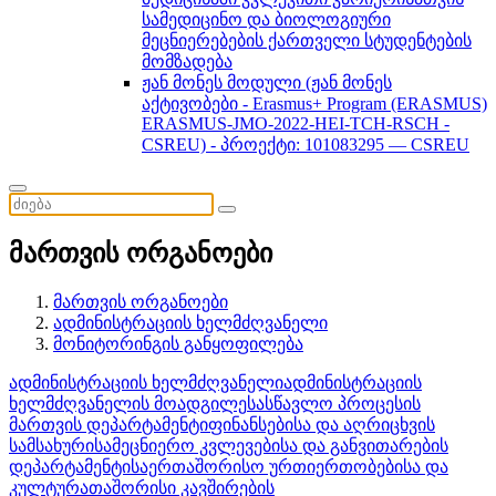
სამედიცინო და ბიოლოგიური
მეცნიერებების ქართველი სტუდენტების
მომზადება
ჟან მონეს მოდული (ჟან მონეს
აქტივობები - Erasmus+ Program (ERASMUS)
ERASMUS-JMO-2022-HEI-TCH-RSCH -
CSREU) - პროექტი: 101083295 — CSREU
მართვის ორგანოები
მართვის ორგანოები
ადმინისტრაციის ხელმძღვანელი
მონიტორინგის განყოფილება
ადმინისტრაციის ხელმძღვანელი
ადმინისტრაციის
ხელმძღვანელის მოადგილე
სასწავლო პროცესის
მართვის დეპარტამენტი
ფინანსებისა და აღრიცხვის
სამსახური
სამეცნიერო კვლევებისა და განვითარების
დეპარტამენტი
საერთაშორისო ურთიერთობებისა და
კულტურათაშორისი კავშირების