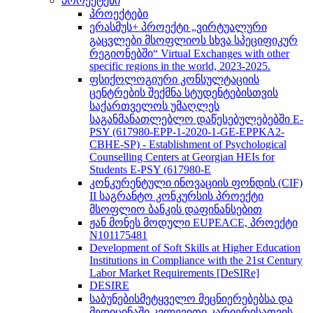
პროექტები
პროექტები
ერასმუს+ პროექტი „ვირტუალური
გაცვლები მსოფლიოს სხვა სპეციფიკურ
რეგიონებში“ Virtual Exchanges with other
specific regions in the world, 2023-2025.
ფსიქოლოგიური კონსულტაციის
ცენტრების შექმნა სტუდენტებისთვის
საქართველოს უმაღლეს
საგანმანათლებლო დაწესებულებებში E-
PSY (617980-EPP-1-2020-1-GE-EPPKA2-
CBHE-SP) - Establishment of Psychological
Counselling Centers at Georgian HEIs for
Students E-PSY (617980-E
კონკურენტული ინოვაციის ფონდის (CIF)
II საგრანტო კონკურსის პროექტი
მსოფლიო ბანკის დაფინანსებით
ჟან მონეს მოდული EUPEACE, პროექტი
N101175481
Development of Soft Skills at Higher Education
Institutions in Compliance with the 21st Century
Labor Market Requirements [DeSIRe]
DESIRE
საბუნებისმეტყველო მეცნიერებებსა და
მედიცინაში კვლევითი კარიერისათვის