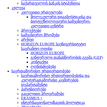
საქართველოს ბანკის სტიპენდია
კვლევა
კვლევითი ერთეულები
მოლეკულური დიაგნოსტიკისა და
ბიოტექნოლოგიური სამეცნიერო-
კვლევითი ცენტრი
პროექტები
სამეცნიერო შრომები
არქივი
HORIZON EUROPE საუნივერსიტეტო
საგრანტო ოფისი
HORIZON EUROPE
გენდერული თანასწორობის გეგმა (GEP)
კონტაქტი
ღონისძიებები
საერთაშორისო ურთიერთობები
საერთაშორისო ურთიერთობებისა და
კულტურათაშორისი კავშირების
დეპარტამენტი
პარტნიორები
გაცვლითი პროგრამები
ERASMUS +
ინტერნაციონალიზაციის პოლიტიკა