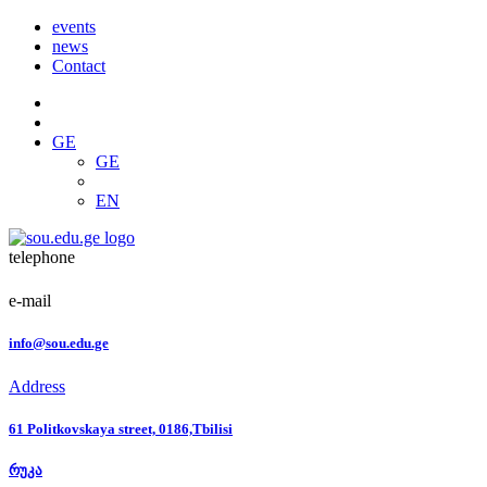
events
news
Contact
GE
GE
EN
telephone
e-mail
info@sou.edu.ge
Address
61 Politkovskaya street, 0186,Tbilisi
რუკა