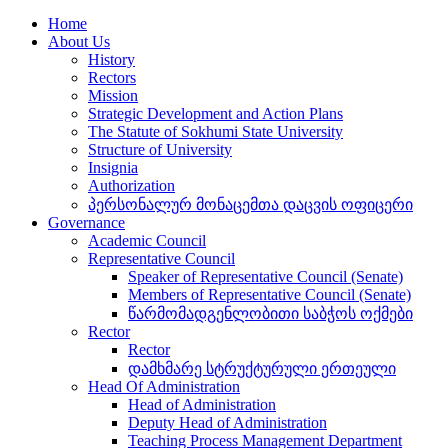
Home
About Us
History
Rectors
Mission
Strategic Development and Action Plans
The Statute of Sokhumi State University
Structure of University
Insignia
Authorization
პერსონალურ მონაცემთა დაცვის ოფიცერი
Governance
Academic Council
Representative Council
Speaker of Representative Council (Senate)
Members of Representative Council (Senate)
წარმომადგენლობითი საბჭოს ოქმები
Rector
Rector
დამხმარე სტრუქტურული ერთეული
Head Of Administration
Head of Administration
Deputy Head of Administration
Teaching Process Management Department