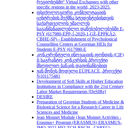
რეგიონებში“ Virtual Exchanges with other
specific regions in the world, 2023-2025.
ფსიქოლოგიური კონსულტაციის
ცენტრების შექმნა სტუდენტებისთვის
საქართველოს უმაღლეს
საგანმანათლებლო დაწესებულებებში E-
PSY (617980-EPP-1-2020-1-GE-EPPKA2-
CBHE-SP) - Establishment of Psychological
Counselling Centers at Georgian HEIs for
Students E-PSY (617980-E
კონკურენტული ინოვაციის ფონდის (CIF)
II საგრანტო კონკურსის პროექტი
მსოფლიო ბანკის დაფინანსებით
ჟან მონეს მოდული EUPEACE, პროექტი
N101175481
Development of Soft Skills at Higher Education
Institutions in Compliance with the 21st Century
Labor Market Requirements [DeSIRe]
DESIRE
Preparation of Georgian Students of Medicine &
Biological Science for a Research Career in Life
Sciences and Medicine
Jean Monnet Module (Jean Monnet Activities -
Erasmus+ Program (ERASMUS) ERASMUS-
JMO-2022-HEI-TCH-RSCH - CSREU) -