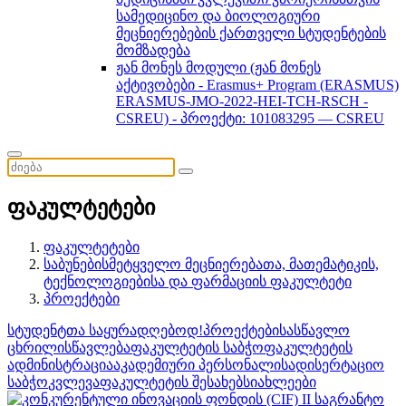
სამედიცინო და ბიოლოგიური
მეცნიერებების ქართველი სტუდენტების
მომზადება
ჟან მონეს მოდული (ჟან მონეს
აქტივობები - Erasmus+ Program (ERASMUS)
ERASMUS-JMO-2022-HEI-TCH-RSCH -
CSREU) - პროექტი: 101083295 — CSREU
ფაკულტეტები
ფაკულტეტები
საბუნებისმეტყველო მეცნიერებათა, მათემატიკის,
ტექნოლოგიებისა და ფარმაციის ფაკულტეტი
პროექტები
სტუდენტთა საყურადღებოდ!
პროექტები
სასწავლო
ცხრილი
სწავლება
ფაკულტეტის საბჭო
ფაკულტეტის
ადმინისტრაცია
აკადემიური პერსონალი
სადისერტაციო
საბჭო
კვლევა
ფაკულტეტის შესახებ
სიახლეები