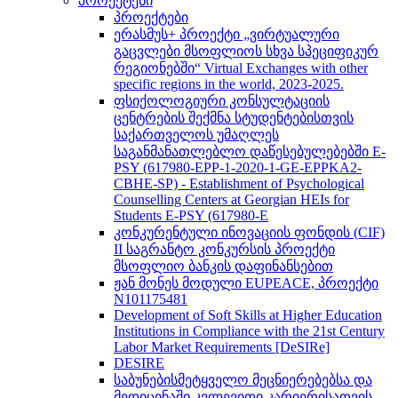
პროექტები
პროექტები
ერასმუს+ პროექტი „ვირტუალური
გაცვლები მსოფლიოს სხვა სპეციფიკურ
რეგიონებში“ Virtual Exchanges with other
specific regions in the world, 2023-2025.
ფსიქოლოგიური კონსულტაციის
ცენტრების შექმნა სტუდენტებისთვის
საქართველოს უმაღლეს
საგანმანათლებლო დაწესებულებებში E-
PSY (617980-EPP-1-2020-1-GE-EPPKA2-
CBHE-SP) - Establishment of Psychological
Counselling Centers at Georgian HEIs for
Students E-PSY (617980-E
კონკურენტული ინოვაციის ფონდის (CIF)
II საგრანტო კონკურსის პროექტი
მსოფლიო ბანკის დაფინანსებით
ჟან მონეს მოდული EUPEACE, პროექტი
N101175481
Development of Soft Skills at Higher Education
Institutions in Compliance with the 21st Century
Labor Market Requirements [DeSIRe]
DESIRE
საბუნებისმეტყველო მეცნიერებებსა და
მედიცინაში კვლევითი კარიერისათვის