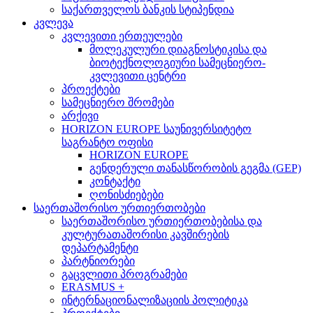
საქართველოს ბანკის სტიპენდია
კვლევა
კვლევითი ერთეულები
მოლეკულური დიაგნოსტიკისა და
ბიოტექნოლოგიური სამეცნიერო-
კვლევითი ცენტრი
პროექტები
სამეცნიერო შრომები
არქივი
HORIZON EUROPE საუნივერსიტეტო
საგრანტო ოფისი
HORIZON EUROPE
გენდერული თანასწორობის გეგმა (GEP)
კონტაქტი
ღონისძიებები
საერთაშორისო ურთიერთობები
საერთაშორისო ურთიერთობებისა და
კულტურათაშორისი კავშირების
დეპარტამენტი
პარტნიორები
გაცვლითი პროგრამები
ERASMUS +
ინტერნაციონალიზაციის პოლიტიკა