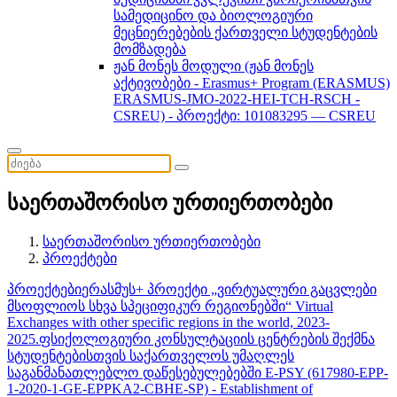
სამედიცინო და ბიოლოგიური
მეცნიერებების ქართველი სტუდენტების
მომზადება
ჟან მონეს მოდული (ჟან მონეს
აქტივობები - Erasmus+ Program (ERASMUS)
ERASMUS-JMO-2022-HEI-TCH-RSCH -
CSREU) - პროექტი: 101083295 — CSREU
საერთაშორისო ურთიერთობები
საერთაშორისო ურთიერთობები
პროექტები
პროექტები
ერასმუს+ პროექტი „ვირტუალური გაცვლები
მსოფლიოს სხვა სპეციფიკურ რეგიონებში“ Virtual
Exchanges with other specific regions in the world, 2023-
2025.
ფსიქოლოგიური კონსულტაციის ცენტრების შექმნა
სტუდენტებისთვის საქართველოს უმაღლეს
საგანმანათლებლო დაწესებულებებში E-PSY (617980-EPP-
1-2020-1-GE-EPPKA2-CBHE-SP) - Establishment of