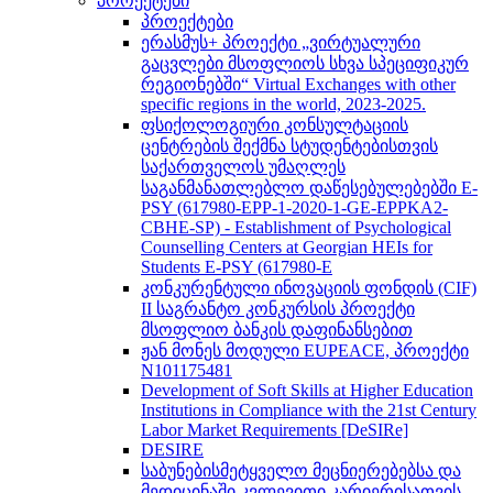
პროექტები
პროექტები
ერასმუს+ პროექტი „ვირტუალური
გაცვლები მსოფლიოს სხვა სპეციფიკურ
რეგიონებში“ Virtual Exchanges with other
specific regions in the world, 2023-2025.
ფსიქოლოგიური კონსულტაციის
ცენტრების შექმნა სტუდენტებისთვის
საქართველოს უმაღლეს
საგანმანათლებლო დაწესებულებებში E-
PSY (617980-EPP-1-2020-1-GE-EPPKA2-
CBHE-SP) - Establishment of Psychological
Counselling Centers at Georgian HEIs for
Students E-PSY (617980-E
კონკურენტული ინოვაციის ფონდის (CIF)
II საგრანტო კონკურსის პროექტი
მსოფლიო ბანკის დაფინანსებით
ჟან მონეს მოდული EUPEACE, პროექტი
N101175481
Development of Soft Skills at Higher Education
Institutions in Compliance with the 21st Century
Labor Market Requirements [DeSIRe]
DESIRE
საბუნებისმეტყველო მეცნიერებებსა და
მედიცინაში კვლევითი კარიერისათვის