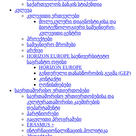
საქართველოს ბანკის სტიპენდია
კვლევა
კვლევითი ერთეულები
მოლეკულური დიაგნოსტიკისა და
ბიოტექნოლოგიური სამეცნიერო-
კვლევითი ცენტრი
პროექტები
სამეცნიერო შრომები
არქივი
HORIZON EUROPE საუნივერსიტეტო
საგრანტო ოფისი
HORIZON EUROPE
გენდერული თანასწორობის გეგმა (GEP)
კონტაქტი
ღონისძიებები
საერთაშორისო ურთიერთობები
საერთაშორისო ურთიერთობებისა და
კულტურათაშორისი კავშირების
დეპარტამენტი
პარტნიორები
გაცვლითი პროგრამები
ERASMUS +
ინტერნაციონალიზაციის პოლიტიკა