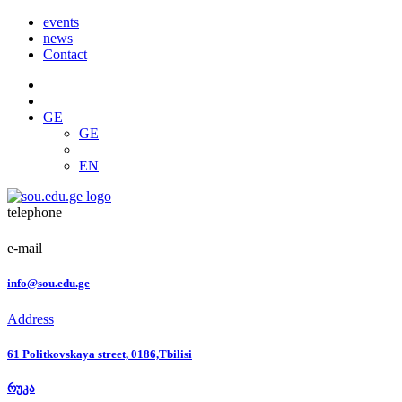
events
news
Contact
GE
GE
EN
telephone
e-mail
info@sou.edu.ge
Address
61 Politkovskaya street, 0186,Tbilisi
რუკა