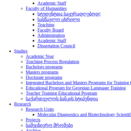
Academic Staff
Faculty of Humanities
სტუდენტთა საყურადღებოდ!
სასწავლო ცხრილი
Teaching
Faculty Board
Administration
Academic Staff
Dissertation Council
Studies
Academic Year
Teaching Process Regulation
Bachelors programs
Masters programs
Doctorate programs
Integrated Bachelors and Masters Programs for Training
Educational Program for Georgian Language Training
Teacher Training Educational Program
საქართველოს ბანკის სტიპენდია
Research
Research Units
Molecular Diagnostics and Biotechnology Scientif
Projects
სამეცნიერო შრომები
Archive