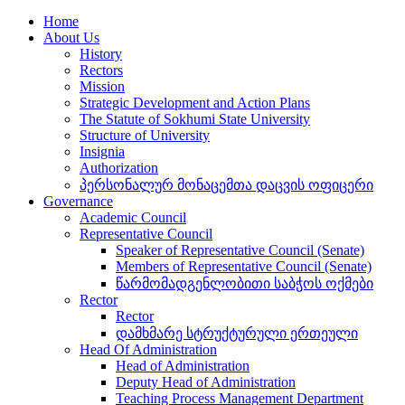
Home
About Us
History
Rectors
Mission
Strategic Development and Action Plans
The Statute of Sokhumi State University
Structure of University
Insignia
Authorization
პერსონალურ მონაცემთა დაცვის ოფიცერი
Governance
Academic Council
Representative Council
Speaker of Representative Council (Senate)
Members of Representative Council (Senate)
წარმომადგენლობითი საბჭოს ოქმები
Rector
Rector
დამხმარე სტრუქტურული ერთეული
Head Of Administration
Head of Administration
Deputy Head of Administration
Teaching Process Management Department