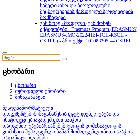
სამედიცინო და ბიოლოგიური
მეცნიერებების ქართველი სტუდენტების
მომზადება
ჟან მონეს მოდული (ჟან მონეს
აქტივობები - Erasmus+ Program (ERASMUS)
ERASMUS-JMO-2022-HEI-TCH-RSCH -
CSREU) - პროექტი: 101083295 — CSREU
ცნობარი
ცნობარი
იურიდიული ცნობარი
შინაგანაწესი
წესდება
ნორმატიული
დოკუმენტები
შინაგანაწესი
ბიუჯეტი
დებულებები და
ინსტრუქციები
აკადემიური საბჭოს
დადგენილებები
ბრძანებები
ეთიკის კომისია
ეთიკის
კომისიის შემადგენლობა
წარმომადგენლობითი საბჭოს
გადაწყვეტილებები