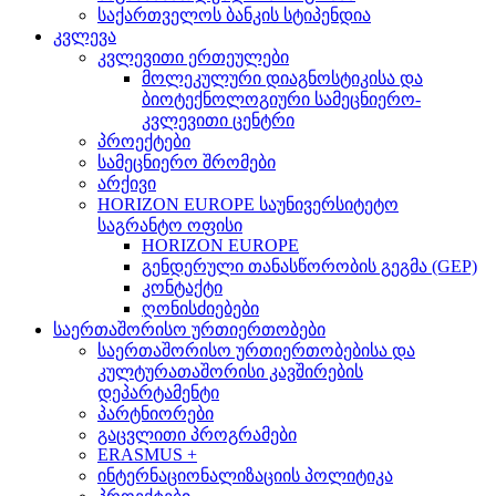
საქართველოს ბანკის სტიპენდია
კვლევა
კვლევითი ერთეულები
მოლეკულური დიაგნოსტიკისა და
ბიოტექნოლოგიური სამეცნიერო-
კვლევითი ცენტრი
პროექტები
სამეცნიერო შრომები
არქივი
HORIZON EUROPE საუნივერსიტეტო
საგრანტო ოფისი
HORIZON EUROPE
გენდერული თანასწორობის გეგმა (GEP)
კონტაქტი
ღონისძიებები
საერთაშორისო ურთიერთობები
საერთაშორისო ურთიერთობებისა და
კულტურათაშორისი კავშირების
დეპარტამენტი
პარტნიორები
გაცვლითი პროგრამები
ERASMUS +
ინტერნაციონალიზაციის პოლიტიკა