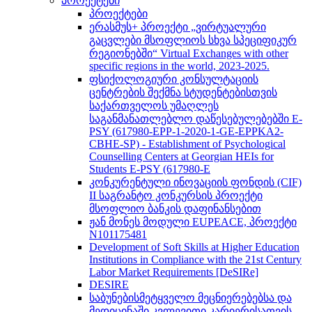
პროექტები
პროექტები
ერასმუს+ პროექტი „ვირტუალური
გაცვლები მსოფლიოს სხვა სპეციფიკურ
რეგიონებში“ Virtual Exchanges with other
specific regions in the world, 2023-2025.
ფსიქოლოგიური კონსულტაციის
ცენტრების შექმნა სტუდენტებისთვის
საქართველოს უმაღლეს
საგანმანათლებლო დაწესებულებებში E-
PSY (617980-EPP-1-2020-1-GE-EPPKA2-
CBHE-SP) - Establishment of Psychological
Counselling Centers at Georgian HEIs for
Students E-PSY (617980-E
კონკურენტული ინოვაციის ფონდის (CIF)
II საგრანტო კონკურსის პროექტი
მსოფლიო ბანკის დაფინანსებით
ჟან მონეს მოდული EUPEACE, პროექტი
N101175481
Development of Soft Skills at Higher Education
Institutions in Compliance with the 21st Century
Labor Market Requirements [DeSIRe]
DESIRE
საბუნებისმეტყველო მეცნიერებებსა და
მედიცინაში კვლევითი კარიერისათვის