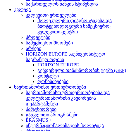
საქართველოს ბანკის სტიპენდია
კვლევა
კვლევითი ერთეულები
მოლეკულური დიაგნოსტიკისა და
ბიოტექნოლოგიური სამეცნიერო-
კვლევითი ცენტრი
პროექტები
სამეცნიერო შრომები
არქივი
HORIZON EUROPE საუნივერსიტეტო
საგრანტო ოფისი
HORIZON EUROPE
გენდერული თანასწორობის გეგმა (GEP)
კონტაქტი
ღონისძიებები
საერთაშორისო ურთიერთობები
საერთაშორისო ურთიერთობებისა და
კულტურათაშორისი კავშირების
დეპარტამენტი
პარტნიორები
გაცვლითი პროგრამები
ERASMUS +
ინტერნაციონალიზაციის პოლიტიკა