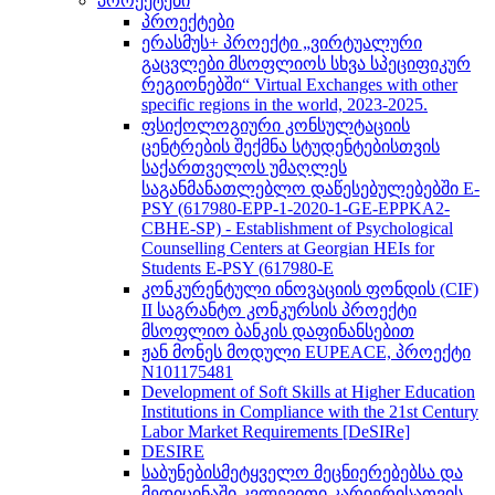
პროექტები
პროექტები
ერასმუს+ პროექტი „ვირტუალური
გაცვლები მსოფლიოს სხვა სპეციფიკურ
რეგიონებში“ Virtual Exchanges with other
specific regions in the world, 2023-2025.
ფსიქოლოგიური კონსულტაციის
ცენტრების შექმნა სტუდენტებისთვის
საქართველოს უმაღლეს
საგანმანათლებლო დაწესებულებებში E-
PSY (617980-EPP-1-2020-1-GE-EPPKA2-
CBHE-SP) - Establishment of Psychological
Counselling Centers at Georgian HEIs for
Students E-PSY (617980-E
კონკურენტული ინოვაციის ფონდის (CIF)
II საგრანტო კონკურსის პროექტი
მსოფლიო ბანკის დაფინანსებით
ჟან მონეს მოდული EUPEACE, პროექტი
N101175481
Development of Soft Skills at Higher Education
Institutions in Compliance with the 21st Century
Labor Market Requirements [DeSIRe]
DESIRE
საბუნებისმეტყველო მეცნიერებებსა და
მედიცინაში კვლევითი კარიერისათვის