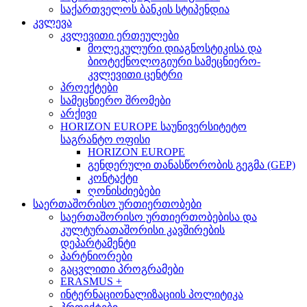
საქართველოს ბანკის სტიპენდია
კვლევა
კვლევითი ერთეულები
მოლეკულური დიაგნოსტიკისა და
ბიოტექნოლოგიური სამეცნიერო-
კვლევითი ცენტრი
პროექტები
სამეცნიერო შრომები
არქივი
HORIZON EUROPE საუნივერსიტეტო
საგრანტო ოფისი
HORIZON EUROPE
გენდერული თანასწორობის გეგმა (GEP)
კონტაქტი
ღონისძიებები
საერთაშორისო ურთიერთობები
საერთაშორისო ურთიერთობებისა და
კულტურათაშორისი კავშირების
დეპარტამენტი
პარტნიორები
გაცვლითი პროგრამები
ERASMUS +
ინტერნაციონალიზაციის პოლიტიკა