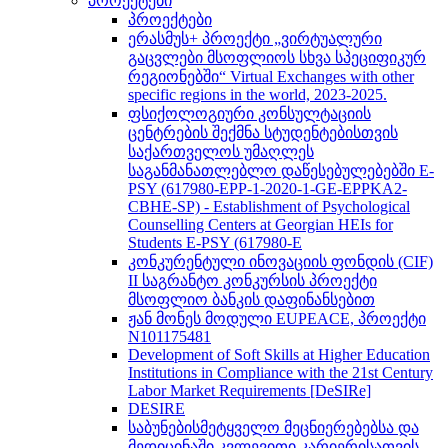
პროექტები
პროექტები
ერასმუს+ პროექტი „ვირტუალური
გაცვლები მსოფლიოს სხვა სპეციფიკურ
რეგიონებში“ Virtual Exchanges with other
specific regions in the world, 2023-2025.
ფსიქოლოგიური კონსულტაციის
ცენტრების შექმნა სტუდენტებისთვის
საქართველოს უმაღლეს
საგანმანათლებლო დაწესებულებებში E-
PSY (617980-EPP-1-2020-1-GE-EPPKA2-
CBHE-SP) - Establishment of Psychological
Counselling Centers at Georgian HEIs for
Students E-PSY (617980-E
კონკურენტული ინოვაციის ფონდის (CIF)
II საგრანტო კონკურსის პროექტი
მსოფლიო ბანკის დაფინანსებით
ჟან მონეს მოდული EUPEACE, პროექტი
N101175481
Development of Soft Skills at Higher Education
Institutions in Compliance with the 21st Century
Labor Market Requirements [DeSIRe]
DESIRE
საბუნებისმეტყველო მეცნიერებებსა და
მედიცინაში კვლევითი კარიერისათვის