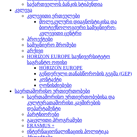
საქართველოს ბანკის სტიპენდია
კვლევა
კვლევითი ერთეულები
მოლეკულური დიაგნოსტიკისა და
ბიოტექნოლოგიური სამეცნიერო-
კვლევითი ცენტრი
პროექტები
სამეცნიერო შრომები
არქივი
HORIZON EUROPE საუნივერსიტეტო
საგრანტო ოფისი
HORIZON EUROPE
გენდერული თანასწორობის გეგმა (GEP)
კონტაქტი
ღონისძიებები
საერთაშორისო ურთიერთობები
საერთაშორისო ურთიერთობებისა და
კულტურათაშორისი კავშირების
დეპარტამენტი
პარტნიორები
გაცვლითი პროგრამები
ERASMUS +
ინტერნაციონალიზაციის პოლიტიკა