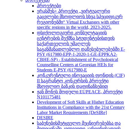
პროექტები
პროექტები
ერასმუს+ პროექტი „ვირტუალური
გაცვლები მსოფლიოს სხვა სპეციფიკურ
რეგიონებში“ Virtual Exchanges with other
specific regions in the world, 2023-2025.
ფსიქოლოგიური კონსულტაციის
ცენტრების შექმნა სტუდენტებისთვის
საქართველოს უმაღლეს
საგანმანათლებლო დაწესებულებებში E-
PSY (617980-EPP-1-2020-1-GE-EPPKA2-
CBHE-SP) - Establishment of Psychological
Counselling Centers at Georgian HEIs for
Students E-PSY (617980-E
კონკურენტული ინოვაციის ფონდის (CIF)
II საგრანტო კონკურსის პროექტი
მსოფლიო ბანკის დაფინანსებით
ჟან მონეს მოდული EUPEACE, პროექტი
N101175481
Development of Soft Skills at Higher Education
Institutions in Compliance with the 21st Century
Labor Market Requirements [DeSIRe]
DESIRE
საბუნებისმეტყველო მეცნიერებებსა და
მედიცინაში კვლევითი კარიერისათვის