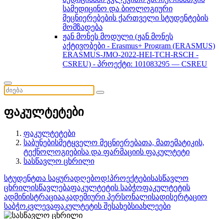
სამედიცინო და ბიოლოგიური
მეცნიერებების ქართველი სტუდენტების
მომზადება
ჟან მონეს მოდული (ჟან მონეს
აქტივობები - Erasmus+ Program (ERASMUS)
ERASMUS-JMO-2022-HEI-TCH-RSCH -
CSREU) - პროექტი: 101083295 — CSREU
ფაკულტეტები
ფაკულტეტები
საბუნებისმეტყველო მეცნიერებათა, მათემატიკის,
ტექნოლოგიებისა და ფარმაციის ფაკულტეტი
სასწავლო ცხრილი
სტუდენტთა საყურადღებოდ!
პროექტები
სასწავლო
ცხრილი
სწავლება
ფაკულტეტის საბჭო
ფაკულტეტის
ადმინისტრაცია
აკადემიური პერსონალი
სადისერტაციო
საბჭო
კვლევა
ფაკულტეტის შესახებ
სიახლეები