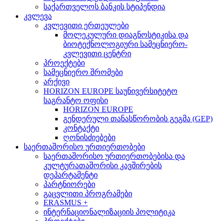
საქართველოს ბანკის სტიპენდია
კვლევა
კვლევითი ერთეულები
მოლეკულური დიაგნოსტიკისა და
ბიოტექნოლოგიური სამეცნიერო-
კვლევითი ცენტრი
პროექტები
სამეცნიერო შრომები
არქივი
HORIZON EUROPE საუნივერსიტეტო
საგრანტო ოფისი
HORIZON EUROPE
გენდერული თანასწორობის გეგმა (GEP)
კონტაქტი
ღონისძიებები
საერთაშორისო ურთიერთობები
საერთაშორისო ურთიერთობებისა და
კულტურათაშორისი კავშირების
დეპარტამენტი
პარტნიორები
გაცვლითი პროგრამები
ERASMUS +
ინტერნაციონალიზაციის პოლიტიკა