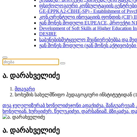
ფსიქოლოგიური კონსულტაციის ცენტრების 
GE-EPPKA2-CBHE-SP) - Establishment of Psychol
კონკურენტული ინოვაციის ფონდის (CIF) 
ჟან მონეს მოდული EUPEACE, პროექტი N1
Development of Soft Skills at Higher Education I
DESIRE
საბუნებისმეტყველო მეცნიერებებსა და მ
ჟან მონეს მოდული (ჟან მონეს აქტივობები
ა. დარახველიძე
მთავარი
სოხუმის სახელმწიფო პედაგოგიური ინსტიტუტიდან (19
თეა ჯუღელი
ზურაბ ხონელიძე
ჯონი აფაქიძე
ა. შანგუა
რევაზ 
ხონელია
ნ. ხურციძე
რ. წულუკიძე
ი. დარსანია
შ. ბზიკაძე
ა. დ
ა. დარახველიძე