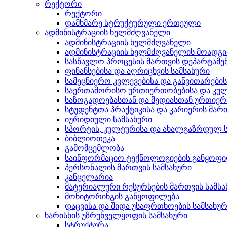
რექტორი
რექტორი
დამხმარე სტრუქტურული ერთეული
ადმინისტრაციის ხელმძღვანელი
ადმინისტრაციის ხელმძღვანელი
ადმინისტრაციის ხელმძღვანელის მოადგ
სასწავლო პროცესის მართვის დეპარტამე
ფინანსებისა და აღრიცხვის სამსახური
სამეცნიერო კვლევებისა და განვითარები
საერთაშორისო ურთიერთობებისა და კულ
საზოგადოებასთან და მედიასთან ურთიერ
სტუდენტთა პრაქტიკისა და კარიერის მართ
იურიდიული სამსახური
სპორტის, კულტურისა და ახალგაზრდულ ს
ბიბლიოთეკა
გამომცემლობა
საინფორმაციო ტექნოლოგიების განყოფ
პერსონალის მართვის სამსახური
კანცელარია
მატერიალური რესურსების მართვის სამსა
მონიტორინგის განყოფილება
დაცვისა და შიდა უსაფრთხოების სამსახუ
ხარისხის უზრუნველყოფის სამსახური
სტრუქტურა