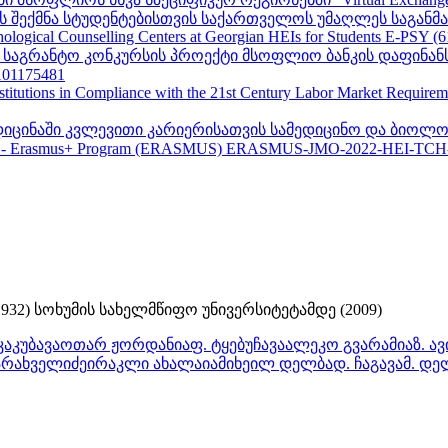
შექმნა სტუდენტებისთვის საქართველოს უმაღლეს საგანმანა
ogical Counselling Centers at Georgian HEIs for Students E-PSY (
II საგრანტო კონკურსის პროექტი მსოფლიო ბანკის დაფინან
01175481
nstitutions in Compliance with the 21st Century Labor Market Require
ედიცინაში კვლევითი კარიერისათვის სამედიცინო და ბიოლო
 - Erasmus+ Program (ERASMUS) ERASMUS-JMO-2022-HEI-TCH
32) სოხუმის სახელმწიფო უნივერსიტეტამდე (2009)
კაკუბავა
ოთარ ჟორდანია
ფ. ტყებუჩავა
ალეკო გვარამია
ზ. ა
არახველიძე
ირაკლი ახალაია
მიხეილ დელბა
დ. ჩაგავა
მ. დე