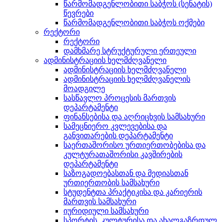
წარმომადგენლობითი საბჭოს (სენატის)
წევრები
წარმომადგენლობითი საბჭოს ოქმები
რექტორი
რექტორი
დამხმარე სტრუქტურული ერთეული
ადმინისტრაციის ხელმძღვანელი
ადმინისტრაციის ხელმძღვანელი
ადმინისტრაციის ხელმძღვანელის
მოადგილე
სასწავლო პროცესის მართვის
დეპარტამენტი
ფინანსებისა და აღრიცხვის სამსახური
სამეცნიერო კვლევებისა და
განვითარების დეპარტამენტი
საერთაშორისო ურთიერთობებისა და
კულტურათაშორისი კავშირების
დეპარტამენტი
საზოგადოებასთან და მედიასთან
ურთიერთობის სამსახური
სტუდენტთა პრაქტიკისა და კარიერის
მართვის სამსახური
იურიდიული სამსახური
სპორტის, კულტურისა და ახალგაზრდულ