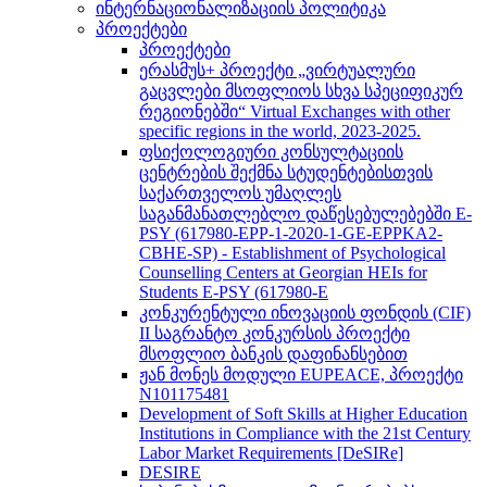
ინტერნაციონალიზაციის პოლიტიკა
პროექტები
პროექტები
ერასმუს+ პროექტი „ვირტუალური
გაცვლები მსოფლიოს სხვა სპეციფიკურ
რეგიონებში“ Virtual Exchanges with other
specific regions in the world, 2023-2025.
ფსიქოლოგიური კონსულტაციის
ცენტრების შექმნა სტუდენტებისთვის
საქართველოს უმაღლეს
საგანმანათლებლო დაწესებულებებში E-
PSY (617980-EPP-1-2020-1-GE-EPPKA2-
CBHE-SP) - Establishment of Psychological
Counselling Centers at Georgian HEIs for
Students E-PSY (617980-E
კონკურენტული ინოვაციის ფონდის (CIF)
II საგრანტო კონკურსის პროექტი
მსოფლიო ბანკის დაფინანსებით
ჟან მონეს მოდული EUPEACE, პროექტი
N101175481
Development of Soft Skills at Higher Education
Institutions in Compliance with the 21st Century
Labor Market Requirements [DeSIRe]
DESIRE