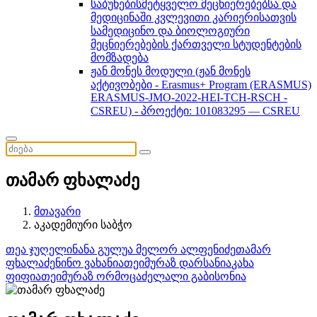
საბუნებისმეტყველო მეცნიერებებსა და
მედიცინაში კვლევითი კარიერისათვის
სამედიცინო და ბიოლოგიური
მეცნიერებების ქართველი სტუდენტების
მომზადება
ჟან მონეს მოდული (ჟან მონეს
აქტივობები - Erasmus+ Program (ERASMUS)
ERASMUS-JMO-2022-HEI-TCH-RSCH -
CSREU) - პროექტი: 101083295 — CSREU
თამარ ფხალაძე
მთავარი
აკადემიური საბჭო
თეა ჯუღელი
ნანა გულუა
მელორ ალფენიძე
თამარ
ფხალაძე
ნინო ვახანია
თეიმურაზ დარსანია
კახა
ფიფია
თეიმურაზ ორმოცაძე
ლალი გაბისონია