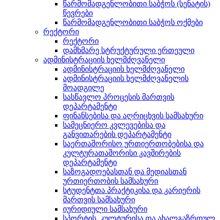
წარმომადგენლობითი საბჭოს (სენატის)
წევრები
წარმომადგენლობითი საბჭოს ოქმები
რექტორი
რექტორი
დამხმარე სტრუქტურული ერთეული
ადმინისტრაციის ხელმძღვანელი
ადმინისტრაციის ხელმძღვანელი
ადმინისტრაციის ხელმძღვანელის
მოადგილე
სასწავლო პროცესის მართვის
დეპარტამენტი
ფინანსებისა და აღრიცხვის სამსახური
სამეცნიერო კვლევებისა და
განვითარების დეპარტამენტი
საერთაშორისო ურთიერთობებისა და
კულტურათაშორისი კავშირების
დეპარტამენტი
საზოგადოებასთან და მედიასთან
ურთიერთობის სამსახური
სტუდენტთა პრაქტიკისა და კარიერის
მართვის სამსახური
იურიდიული სამსახური
სპორტის, კულტურისა და ახალგაზრდულ