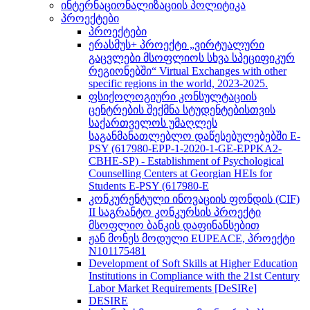
ინტერნაციონალიზაციის პოლიტიკა
პროექტები
პროექტები
ერასმუს+ პროექტი „ვირტუალური
გაცვლები მსოფლიოს სხვა სპეციფიკურ
რეგიონებში“ Virtual Exchanges with other
specific regions in the world, 2023-2025.
ფსიქოლოგიური კონსულტაციის
ცენტრების შექმნა სტუდენტებისთვის
საქართველოს უმაღლეს
საგანმანათლებლო დაწესებულებებში E-
PSY (617980-EPP-1-2020-1-GE-EPPKA2-
CBHE-SP) - Establishment of Psychological
Counselling Centers at Georgian HEIs for
Students E-PSY (617980-E
კონკურენტული ინოვაციის ფონდის (CIF)
II საგრანტო კონკურსის პროექტი
მსოფლიო ბანკის დაფინანსებით
ჟან მონეს მოდული EUPEACE, პროექტი
N101175481
Development of Soft Skills at Higher Education
Institutions in Compliance with the 21st Century
Labor Market Requirements [DeSIRe]
DESIRE