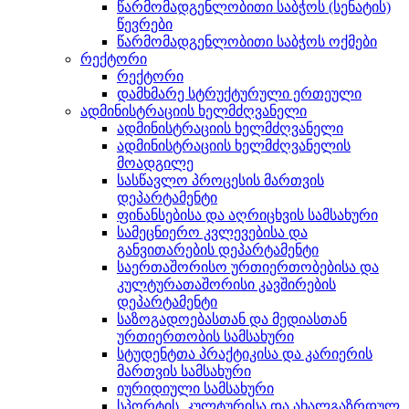
წარმომადგენლობითი საბჭოს (სენატის)
წევრები
წარმომადგენლობითი საბჭოს ოქმები
რექტორი
რექტორი
დამხმარე სტრუქტურული ერთეული
ადმინისტრაციის ხელმძღვანელი
ადმინისტრაციის ხელმძღვანელი
ადმინისტრაციის ხელმძღვანელის
მოადგილე
სასწავლო პროცესის მართვის
დეპარტამენტი
ფინანსებისა და აღრიცხვის სამსახური
სამეცნიერო კვლევებისა და
განვითარების დეპარტამენტი
საერთაშორისო ურთიერთობებისა და
კულტურათაშორისი კავშირების
დეპარტამენტი
საზოგადოებასთან და მედიასთან
ურთიერთობის სამსახური
სტუდენტთა პრაქტიკისა და კარიერის
მართვის სამსახური
იურიდიული სამსახური
სპორტის, კულტურისა და ახალგაზრდულ