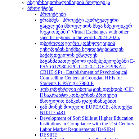
ინტერნაციონალიზაციის პოლიტიკა
პროექტები
პროექტები
ერასმუს+ პროექტი „ვირტუალური
გაცვლები მსოფლიოს სხვა სპეციფიკურ
რეგიონებში“ Virtual Exchanges with other
specific regions in the world, 2023-2025.
ფსიქოლოგიური კონსულტაციის
ცენტრების შექმნა სტუდენტებისთვის
საქართველოს უმაღლეს
საგანმანათლებლო დაწესებულებებში E-
PSY (617980-EPP-1-2020-1-GE-EPPKA2-
CBHE-SP) - Establishment of Psychological
Counselling Centers at Georgian HEIs for
Students E-PSY (617980-E
კონკურენტული ინოვაციის ფონდის (CIF)
II საგრანტო კონკურსის პროექტი
მსოფლიო ბანკის დაფინანსებით
ჟან მონეს მოდული EUPEACE, პროექტი
N101175481
Development of Soft Skills at Higher Education
Institutions in Compliance with the 21st Century
Labor Market Requirements [DeSIRe]
DESIRE