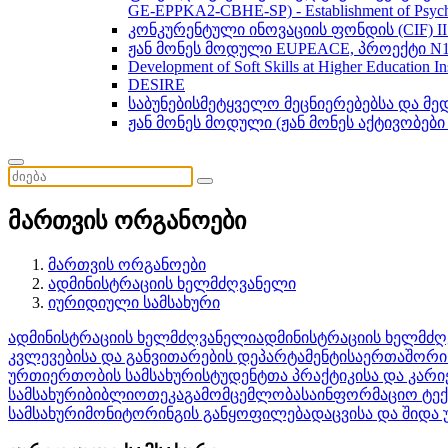
GE-EPPKA2-CBHE-SP) - Establishment of Psychol
კონკურენტული ინოვაციის ფონდის (CIF) 
ჟან მონეს მოდული EUPEACE, პროექტი N1
Development of Soft Skills at Higher Education I
DESIRE
საბუნებისმეტყველო მეცნიერებებსა და მ
ჟან მონეს მოდული (ჟან მონეს აქტივობები
მართვის ორგანოები
მართვის ორგანოები
ადმინისტრაციის ხელმძღვანელი
იურიდიული სამსახური
ადმინისტრაციის ხელმძღვანელი
ადმინისტრაციის ხელმძ
კვლევებისა და განვითარების დეპარტამენტი
საერთაშორი
ურთიერთობის სამსახური
სტუდენტთა პრაქტიკისა და კარი
სამსახური
ბიბლიოთეკა
გამომცემლობა
საინფორმაციო ტე
სამსახური
მონიტორინგის განყოფილება
დაცვისა და შიდა