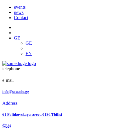
events
news
Contact
GE
GE
EN
telephone
e-mail
info@sou.edu.ge
Address
61 Politkovskaya street, 0186,Tbilisi
რუკა