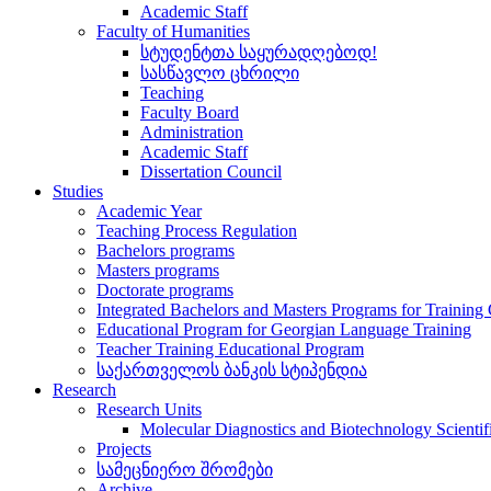
Academic Staff
Faculty of Humanities
სტუდენტთა საყურადღებოდ!
სასწავლო ცხრილი
Teaching
Faculty Board
Administration
Academic Staff
Dissertation Council
Studies
Academic Year
Teaching Process Regulation
Bachelors programs
Masters programs
Doctorate programs
Integrated Bachelors and Masters Programs for Training
Educational Program for Georgian Language Training
Teacher Training Educational Program
საქართველოს ბანკის სტიპენდია
Research
Research Units
Molecular Diagnostics and Biotechnology Scientif
Projects
სამეცნიერო შრომები
Archive