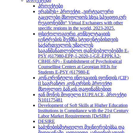
პროექტები
პროექტები
ერასმუს+ პროექტი „ვირტუალური
გაცვლები მსოფლიოს სხვა სპეციფიკურ
რეგიონებში“ Virtual Exchanges with other
specific regions in the world, 2023-2025.
ფსიქოლოგიური კონსულტაციის
ცენტრების შექმნა სტუდენტებისთვის
საქართველოს უმაღლეს
საგანმანათლებლო დაწესებულებებში E-
PSY (617980-EPP-1-2020-1-GE-EPPKA2-
CBHE-SP) - Establishment of Psychological
Counselling Centers at Georgian HEIs for
Students E-PSY (617980-E
კონკურენტული ინოვაციის ფონდის (CIF)
II საგრანტო კონკურსის პროექტი
მსოფლიო ბანკის დაფინანსებით
ჟან მონეს მოდული EUPEACE, პროექტი
N101175481
Development of Soft Skills at Higher Education
Institutions in Compliance with the 21st Century
Labor Market Requirements [DeSIRe]
DESIRE
საბუნებისმეტყველო მეცნიერებებსა და
მედიცინაში კვლევითი კარიერისათვის