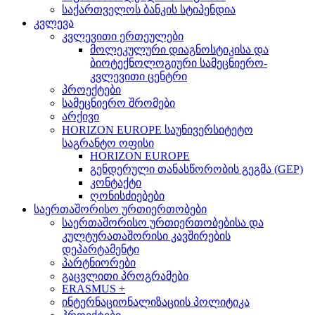
საქართველოს ბანკის სტიპენდია
კვლევა
კვლევითი ერთეულები
მოლეკულური დიაგნოსტიკისა და
ბიოტექნოლოგიური სამეცნიერო-
კვლევითი ცენტრი
პროექტები
სამეცნიერო შრომები
არქივი
HORIZON EUROPE საუნივერსიტეტო
საგრანტო ოფისი
HORIZON EUROPE
გენდერული თანასწორობის გეგმა (GEP)
კონტაქტი
ღონისძიებები
საერთაშორისო ურთიერთობები
საერთაშორისო ურთიერთობებისა და
კულტურათაშორისი კავშირების
დეპარტამენტი
პარტნიორები
გაცვლითი პროგრამები
ERASMUS +
ინტერნაციონალიზაციის პოლიტიკა