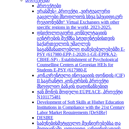
პროექტები
პროექტები
ერასმუს+ პროექტი „ვირტუალური
გაცვლები მსოფლიოს სხვა სპეციფიკურ
რეგიონებში“ Virtual Exchanges with other
specific regions in the world, 2023-2025.
ფსიქოლოგიური კონსულტაციის
ცენტრების შექმნა სტუდენტებისთვის
საქართველოს უმაღლეს
საგანმანათლებლო დაწესებულებებში E-
PSY (617980-EPP-1-2020-1-GE-EPPKA2-
CBHE-SP) - Establishment of Psychological
Counselling Centers at Georgian HEIs for
Students E-PSY (617980-E
კონკურენტული ინოვაციის ფონდის (CIF)
II საგრანტო კონკურსის პროექტი
მსოფლიო ბანკის დაფინანსებით
ჟან მონეს მოდული EUPEACE, პროექტი
N101175481
Development of Soft Skills at Higher Education
Institutions in Compliance with the 21st Century
Labor Market Requirements [DeSIRe]
DESIRE
საბუნებისმეტყველო მეცნიერებებსა და
მედიცინაში კვლევითი კარიერისათვის