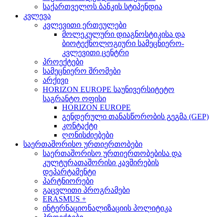
საქართველოს ბანკის სტიპენდია
კვლევა
კვლევითი ერთეულები
მოლეკულური დიაგნოსტიკისა და
ბიოტექნოლოგიური სამეცნიერო-
კვლევითი ცენტრი
პროექტები
სამეცნიერო შრომები
არქივი
HORIZON EUROPE საუნივერსიტეტო
საგრანტო ოფისი
HORIZON EUROPE
გენდერული თანასწორობის გეგმა (GEP)
კონტაქტი
ღონისძიებები
საერთაშორისო ურთიერთობები
საერთაშორისო ურთიერთობებისა და
კულტურათაშორისი კავშირების
დეპარტამენტი
პარტნიორები
გაცვლითი პროგრამები
ERASMUS +
ინტერნაციონალიზაციის პოლიტიკა