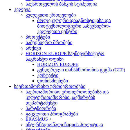
საქართველოს ბანკის სტიპენდია
კვლევა
კვლევითი ერთეულები
მოლეკულური დიაგნოსტიკისა და
ბიოტექნოლოგიური სამეცნიერო-
კვლევითი ცენტრი
პროექტები
სამეცნიერო შრომები
არქივი
HORIZON EUROPE საუნივერსიტეტო
საგრანტო ოფისი
HORIZON EUROPE
გენდერული თანასწორობის გეგმა (GEP)
კონტაქტი
ღონისძიებები
საერთაშორისო ურთიერთობები
საერთაშორისო ურთიერთობებისა და
კულტურათაშორისი კავშირების
დეპარტამენტი
პარტნიორები
გაცვლითი პროგრამები
ERASMUS +
ინტერნაციონალიზაციის პოლიტიკა