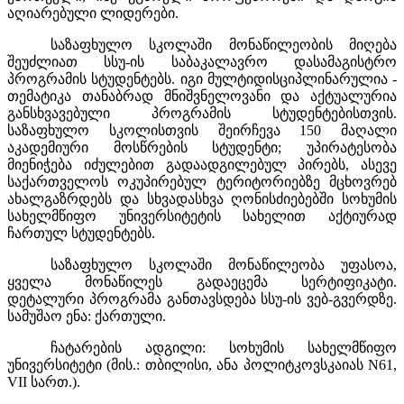
აღიარებული
ლიდერები
.
საზაფხულო
სკოლაში
მონაწილეობის
მიღება
შეუძლიათ
სსუ
-
ის
საბაკალავრო
დასამაგისტრო
პროგრამის
სტუდენტებს
.
იგი
მულტიდისციპლინარულია
-
თემატიკა
თანაბრად
მნიშვნელოვანი
და
აქტუალურია
განსხვავებული
პროგრამის
სტუდენტებისთვის
.
საზაფხულო
სკოლისთვის
შეირჩევა
150
მაღალი
აკადემიური
მოსწრების
სტუდენტი
;
უპირატესობა
მიენიჭება
იძულებით
გადაადგილებულ
პირებს
,
ასევე
საქართველოს
ოკუპირებულ
ტერიტორიებზე
მცხოვრებ
ახალგაზრდებს
და
სხვადასხვა
ღონისძიებებში
სოხუმის
სახელმწიფო
უნივერსიტეტის
სახელით
აქტიურად
ჩართულ
სტუდენტებს
.
საზაფხულო
სკოლაში
მონაწილეობა
უფასოა
,
ყველა
მონაწილეს
გადაეცემა
სერტიფიკატი
.
დეტალური
პროგრამა
განთავსდება
სსუ
-
ის
ვებ
-
გვერდზე
.
სამუშაო
ენა
:
ქართული
.
ჩატარების
ადგილი
:
სოხუმის
სახელმწიფო
უნივერსიტეტი
(
მის
.:
თბილისი
,
ანა
პოლიტკოვსკაიას
N61,
VII
სართ
.).