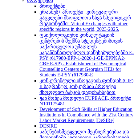
პროექტები
პროექტები
ერასმუს+ პროექტი „ვირტუალური
გაცვლები მსოფლიოს სხვა სპეციფიკურ
რეგიონებში“ Virtual Exchanges with other
specific regions in the world, 2023-2025.
ფსიქოლოგიური კონსულტაციის
ცენტრების შექმნა სტუდენტებისთვის
საქართველოს უმაღლეს
საგანმანათლებლო დაწესებულებებში E-
PSY (617980-EPP-1-2020-1-GE-EPPKA2-
CBHE-SP) - Establishment of Psychological
Counselling Centers at Georgian HEIs for
Students E-PSY (617980-E
კონკურენტული ინოვაციის ფონდის (CIF)
II საგრანტო კონკურსის პროექტი
მსოფლიო ბანკის დაფინანსებით
ჟან მონეს მოდული EUPEACE, პროექტი
N101175481
Development of Soft Skills at Higher Education
Institutions in Compliance with the 21st Century
Labor Market Requirements [DeSIRe]
DESIRE
საბუნებისმეტყველო მეცნიერებებსა და
მედიცინაში კვლევითი კარიერისათვის