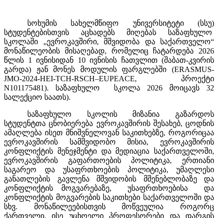
სოხუმის
სახელმწიფო
უნივერსიტეტი
(
სსუ
)
სტუდენტებისთვის
აცხადებს
მიღებას
საზაფხულო
სკოლაში
„
ევროკავშირი
,
მშვიდობა
და
საქართველო
“
მონაწილეობის
მისაღებად
,
რომელიც
ჩატარდება
2026
წლის
1
ივნის
იდან
10
ივნისის
ჩათვლით
(
შაბათ
-
კვირის
გარდა
)
ჟან
მონეს
მოდულის
ფარგლებში
(
ERASMUS-
JMO-2024-HEI-TCH-RSCH–EUPEACE,
პროექტი
N101175481
).
საზაფხულო
სკოლა
2026
მოიცავს
32
სალექციო
საათს
).
საზაფხულო
სკოლის
მიზანია
გაზარდოს
სტუდენტთა
ცნობიერება
ევროკავშირის
შესახებ
,
ცოდნის
ამაღლება
ისეთ
მნიშვნელოვან
საკითხებზე
,
როგორიცაა
ევროკავშირის
სამშვიდობო
მისია
,
ევროკავშირის
კონფლიქტის
მენეჯმენტი
და
მედიაცია
საქართველოში
,
ევროკავშირის
გაფართოების
პოლიტიკა
,
ერთიანი
საგარეო
და
უსაფრთხოების
პოლიტიკა
,
უმაღლესი
განათლების
გავლენა
მშვიდობის
მშენებლობაზე
და
კონფლიქტის
მოგვარებაზე
,
უსაფრთხოებისა
და
კონფლიქტის
მოგვარების
საკითხები
საქართველოში
და
სხვ
.
მონაწილეებისთვის
მოწვეულია
როგორც
ქართველი
,
ისე
უცხოელი
პროფესორები
და
დარგის