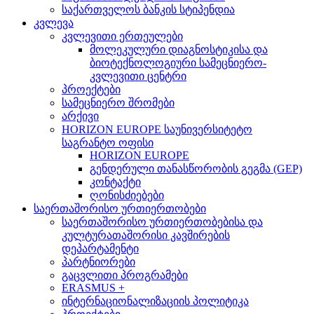
საქართველოს ბანკის სტიპენდია
კვლევა
კვლევითი ერთეულები
მოლეკულური დიაგნოსტიკისა და
ბიოტექნოლოგიური სამეცნიერო-
კვლევითი ცენტრი
პროექტები
სამეცნიერო შრომები
არქივი
HORIZON EUROPE საუნივერსიტეტო
საგრანტო ოფისი
HORIZON EUROPE
გენდერული თანასწორობის გეგმა (GEP)
კონტაქტი
ღონისძიებები
საერთაშორისო ურთიერთობები
საერთაშორისო ურთიერთობებისა და
კულტურათაშორისი კავშირების
დეპარტამენტი
პარტნიორები
გაცვლითი პროგრამები
ERASMUS +
ინტერნაციონალიზაციის პოლიტიკა