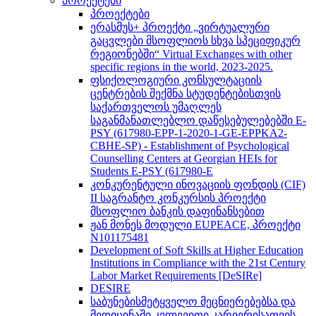
პროექტები
პროექტები
ერასმუს+ პროექტი „ვირტუალური
გაცვლები მსოფლიოს სხვა სპეციფიკურ
რეგიონებში“ Virtual Exchanges with other
specific regions in the world, 2023-2025.
ფსიქოლოგიური კონსულტაციის
ცენტრების შექმნა სტუდენტებისთვის
საქართველოს უმაღლეს
საგანმანათლებლო დაწესებულებებში E-
PSY (617980-EPP-1-2020-1-GE-EPPKA2-
CBHE-SP) - Establishment of Psychological
Counselling Centers at Georgian HEIs for
Students E-PSY (617980-E
კონკურენტული ინოვაციის ფონდის (CIF)
II საგრანტო კონკურსის პროექტი
მსოფლიო ბანკის დაფინანსებით
ჟან მონეს მოდული EUPEACE, პროექტი
N101175481
Development of Soft Skills at Higher Education
Institutions in Compliance with the 21st Century
Labor Market Requirements [DeSIRe]
DESIRE
საბუნებისმეტყველო მეცნიერებებსა და
მედიცინაში კვლევითი კარიერისათვის