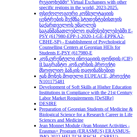
რეგიონებში“ Virtual Exchanges with other
specific regions in the world, 2023-2025.
ფსიქოლოგიური კონსულტაციის
ცენტრების შექმნა სტუდენტებისთვის
საქართველოს უმაღლეს
საგანმანათლებლო დაწესებულებებში E-
PSY (617980-EPP-1-2020-1-GE-EPPKA2-
CBHE-SP) - Establishment of Psychological
Counselling Centers at Georgian HEIs for
Students E-PSY (617980-E
კონკურენტული ინოვაციის ფონდის (CIF)
II საგრანტო კონკურსის პროექტი
მსოფლიო ბანკის დაფინანსებით
ჟან მონეს მოდული EUPEACE, პროექტი
N101175481
Development of Soft Skills at Higher Education
Institutions in Compliance with the 21st Century
Labor Market Requirements [DeSIRe]
DESIRE
Preparation of Georgian Students of Medicine &
Biological Science for a Research Career in Life
Sciences and Medicine
Jean Monnet Module (Jean Monnet Activities -
Erasmus+ Program (ERASMUS) ERASMUS-
JMO-2022-HEI-TCH-RSCH - CSREU) -