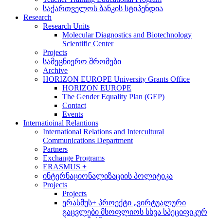
საქართველოს ბანკის სტიპენდია
Research
Research Units
Molecular Diagnostics and Biotechnology
Scientific Center
Projects
სამეცნიერო შრომები
Archive
HORIZON EUROPE University Grants Office
HORIZON EUROPE
The Gender Equality Plan (GEP)
Contact
Events
Internatioinal Relantions
International Relations and Intercultural
Communications Department
Partners
Exchange Programs
ERASMUS +
ინტერნაციონალიზაციის პოლიტიკა
Projects
Projects
ერასმუს+ პროექტი „ვირტუალური
გაცვლები მსოფლიოს სხვა სპეციფიკურ