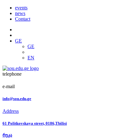
events
news
Contact
GE
GE
EN
telephone
e-mail
info@sou.edu.ge
Address
61 Politkovskaya street, 0186,Tbilisi
რუკა