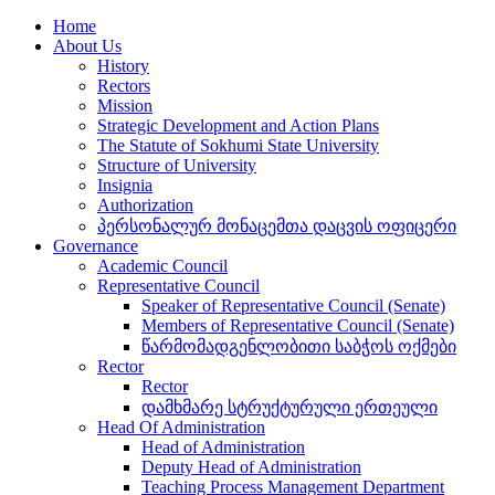
Home
About Us
History
Rectors
Mission
Strategic Development and Action Plans
The Statute of Sokhumi State University
Structure of University
Insignia
Authorization
პერსონალურ მონაცემთა დაცვის ოფიცერი
Governance
Academic Council
Representative Council
Speaker of Representative Council (Senate)
Members of Representative Council (Senate)
წარმომადგენლობითი საბჭოს ოქმები
Rector
Rector
დამხმარე სტრუქტურული ერთეული
Head Of Administration
Head of Administration
Deputy Head of Administration
Teaching Process Management Department