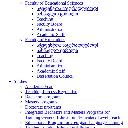
Faculty of Educational Sciences
სტუდენტთა საყურადღებოდ!
სასწავლო ცხრილი
Teaching
Faculty Board
Administration
Academic Staff
Faculty of Humanities
სტუდენტთა საყურადღებოდ!
სასწავლო ცხრილი
Teaching
Faculty Board
Administration
Academic Staff
Dissertation Council
Studies
Academic Year
Teaching Process Regulation
Bachelors programs
Masters programs
Doctorate programs
Integrated Bachelors and Masters Programs for
Training General Education Elementary Level Teach
Educational Program for Georgian Language Training
Teacher Training Educational Program