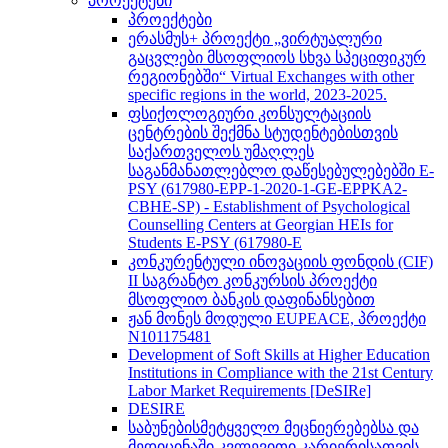
პროექტები
პროექტები
ერასმუს+ პროექტი „ვირტუალური
გაცვლები მსოფლიოს სხვა სპეციფიკურ
რეგიონებში“ Virtual Exchanges with other
specific regions in the world, 2023-2025.
ფსიქოლოგიური კონსულტაციის
ცენტრების შექმნა სტუდენტებისთვის
საქართველოს უმაღლეს
საგანმანათლებლო დაწესებულებებში E-
PSY (617980-EPP-1-2020-1-GE-EPPKA2-
CBHE-SP) - Establishment of Psychological
Counselling Centers at Georgian HEIs for
Students E-PSY (617980-E
კონკურენტული ინოვაციის ფონდის (CIF)
II საგრანტო კონკურსის პროექტი
მსოფლიო ბანკის დაფინანსებით
ჟან მონეს მოდული EUPEACE, პროექტი
N101175481
Development of Soft Skills at Higher Education
Institutions in Compliance with the 21st Century
Labor Market Requirements [DeSIRe]
DESIRE
საბუნებისმეტყველო მეცნიერებებსა და
მედიცინაში კვლევითი კარიერისათვის