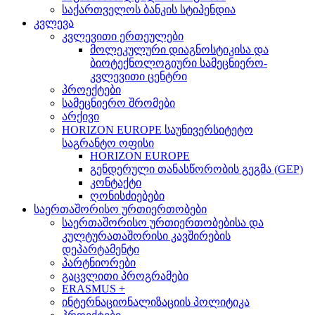
საქართველოს ბანკის სტიპენდია
კვლევა
კვლევითი ერთეულები
მოლეკულური დიაგნოსტიკისა და
ბიოტექნოლოგიური სამეცნიერო-
კვლევითი ცენტრი
პროექტები
სამეცნიერო შრომები
არქივი
HORIZON EUROPE საუნივერსიტეტო
საგრანტო ოფისი
HORIZON EUROPE
გენდერული თანასწორობის გეგმა (GEP)
კონტაქტი
ღონისძიებები
საერთაშორისო ურთიერთობები
საერთაშორისო ურთიერთობებისა და
კულტურათაშორისი კავშირების
დეპარტამენტი
პარტნიორები
გაცვლითი პროგრამები
ERASMUS +
ინტერნაციონალიზაციის პოლიტიკა