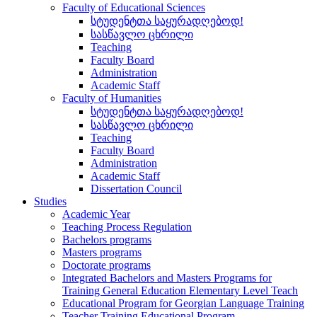
Faculty of Educational Sciences
სტუდენტთა საყურადღებოდ!
სასწავლო ცხრილი
Teaching
Faculty Board
Administration
Academic Staff
Faculty of Humanities
სტუდენტთა საყურადღებოდ!
სასწავლო ცხრილი
Teaching
Faculty Board
Administration
Academic Staff
Dissertation Council
Studies
Academic Year
Teaching Process Regulation
Bachelors programs
Masters programs
Doctorate programs
Integrated Bachelors and Masters Programs for
Training General Education Elementary Level Teach
Educational Program for Georgian Language Training
Teacher Training Educational Program