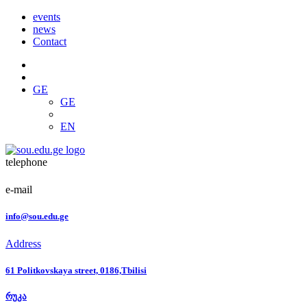
events
news
Contact
GE
GE
EN
telephone
e-mail
info@sou.edu.ge
Address
61 Politkovskaya street, 0186,Tbilisi
რუკა