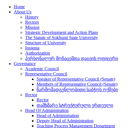
Home
About Us
History
Rectors
Mission
Strategic Development and Action Plans
The Statute of Sokhumi State University
Structure of University
Insignia
Authorization
პერსონალურ მონაცემთა დაცვის ოფიცერი
Governance
Academic Council
Representative Council
Speaker of Representative Council (Senate)
Members of Representative Council (Senate)
წარმომადგენლობითი საბჭოს ოქმები
Rector
Rector
დამხმარე სტრუქტურული ერთეული
Head Of Administration
Head of Administration
Deputy Head of Administration
Teaching Process Management Department