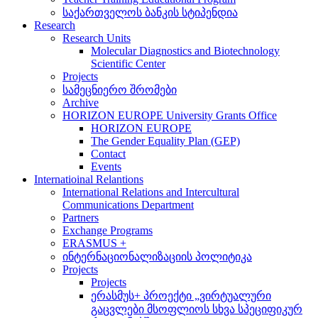
საქართველოს ბანკის სტიპენდია
Research
Research Units
Molecular Diagnostics and Biotechnology
Scientific Center
Projects
სამეცნიერო შრომები
Archive
HORIZON EUROPE University Grants Office
HORIZON EUROPE
The Gender Equality Plan (GEP)
Contact
Events
Internatioinal Relantions
International Relations and Intercultural
Communications Department
Partners
Exchange Programs
ERASMUS +
ინტერნაციონალიზაციის პოლიტიკა
Projects
Projects
ერასმუს+ პროექტი „ვირტუალური
გაცვლები მსოფლიოს სხვა სპეციფიკურ