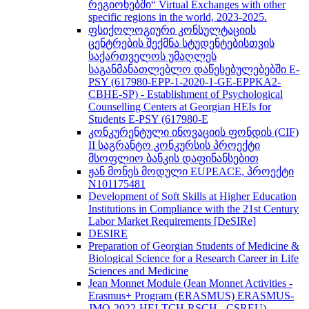
რეგიონებში“ Virtual Exchanges with other
specific regions in the world, 2023-2025.
ფსიქოლოგიური კონსულტაციის
ცენტრების შექმნა სტუდენტებისთვის
საქართველოს უმაღლეს
საგანმანათლებლო დაწესებულებებში E-
PSY (617980-EPP-1-2020-1-GE-EPPKA2-
CBHE-SP) - Establishment of Psychological
Counselling Centers at Georgian HEIs for
Students E-PSY (617980-E
კონკურენტული ინოვაციის ფონდის (CIF)
II საგრანტო კონკურსის პროექტი
მსოფლიო ბანკის დაფინანსებით
ჟან მონეს მოდული EUPEACE, პროექტი
N101175481
Development of Soft Skills at Higher Education
Institutions in Compliance with the 21st Century
Labor Market Requirements [DeSIRe]
DESIRE
Preparation of Georgian Students of Medicine &
Biological Science for a Research Career in Life
Sciences and Medicine
Jean Monnet Module (Jean Monnet Activities -
Erasmus+ Program (ERASMUS) ERASMUS-
JMO-2022-HEI-TCH-RSCH - CSREU) -