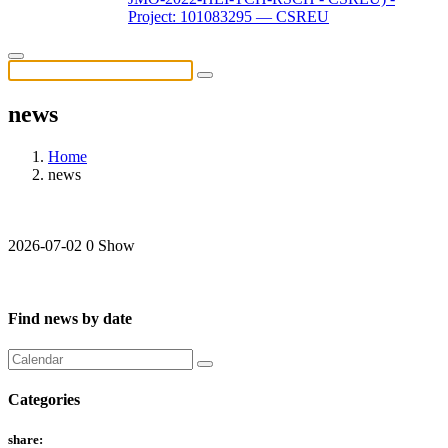
Project: 101083295 — CSREU
news
Home
news
2026-07-02
0 Show
Find news by date
Categories
share: