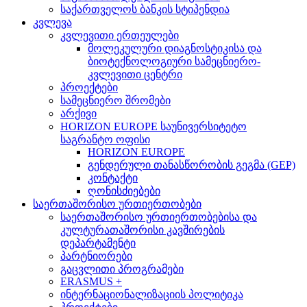
საქართველოს ბანკის სტიპენდია
კვლევა
კვლევითი ერთეულები
მოლეკულური დიაგნოსტიკისა და
ბიოტექნოლოგიური სამეცნიერო-
კვლევითი ცენტრი
პროექტები
სამეცნიერო შრომები
არქივი
HORIZON EUROPE საუნივერსიტეტო
საგრანტო ოფისი
HORIZON EUROPE
გენდერული თანასწორობის გეგმა (GEP)
კონტაქტი
ღონისძიებები
საერთაშორისო ურთიერთობები
საერთაშორისო ურთიერთობებისა და
კულტურათაშორისი კავშირების
დეპარტამენტი
პარტნიორები
გაცვლითი პროგრამები
ERASMUS +
ინტერნაციონალიზაციის პოლიტიკა