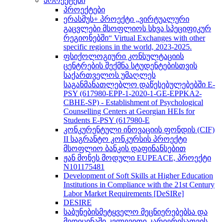
პროექტები
პროექტები
ერასმუს+ პროექტი „ვირტუალური
გაცვლები მსოფლიოს სხვა სპეციფიკურ
რეგიონებში“ Virtual Exchanges with other
specific regions in the world, 2023-2025.
ფსიქოლოგიური კონსულტაციის
ცენტრების შექმნა სტუდენტებისთვის
საქართველოს უმაღლეს
საგანმანათლებლო დაწესებულებებში E-
PSY (617980-EPP-1-2020-1-GE-EPPKA2-
CBHE-SP) - Establishment of Psychological
Counselling Centers at Georgian HEIs for
Students E-PSY (617980-E
კონკურენტული ინოვაციის ფონდის (CIF)
II საგრანტო კონკურსის პროექტი
მსოფლიო ბანკის დაფინანსებით
ჟან მონეს მოდული EUPEACE, პროექტი
N101175481
Development of Soft Skills at Higher Education
Institutions in Compliance with the 21st Century
Labor Market Requirements [DeSIRe]
DESIRE
საბუნებისმეტყველო მეცნიერებებსა და
მედიცინაში კვლევითი კარიერისათვის