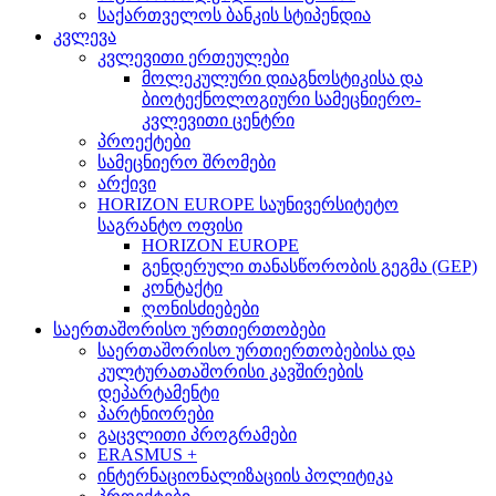
საქართველოს ბანკის სტიპენდია
კვლევა
კვლევითი ერთეულები
მოლეკულური დიაგნოსტიკისა და
ბიოტექნოლოგიური სამეცნიერო-
კვლევითი ცენტრი
პროექტები
სამეცნიერო შრომები
არქივი
HORIZON EUROPE საუნივერსიტეტო
საგრანტო ოფისი
HORIZON EUROPE
გენდერული თანასწორობის გეგმა (GEP)
კონტაქტი
ღონისძიებები
საერთაშორისო ურთიერთობები
საერთაშორისო ურთიერთობებისა და
კულტურათაშორისი კავშირების
დეპარტამენტი
პარტნიორები
გაცვლითი პროგრამები
ERASMUS +
ინტერნაციონალიზაციის პოლიტიკა