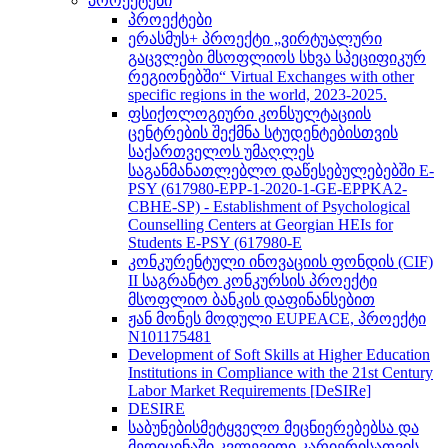
პროექტები
პროექტები
ერასმუს+ პროექტი „ვირტუალური
გაცვლები მსოფლიოს სხვა სპეციფიკურ
რეგიონებში“ Virtual Exchanges with other
specific regions in the world, 2023-2025.
ფსიქოლოგიური კონსულტაციის
ცენტრების შექმნა სტუდენტებისთვის
საქართველოს უმაღლეს
საგანმანათლებლო დაწესებულებებში E-
PSY (617980-EPP-1-2020-1-GE-EPPKA2-
CBHE-SP) - Establishment of Psychological
Counselling Centers at Georgian HEIs for
Students E-PSY (617980-E
კონკურენტული ინოვაციის ფონდის (CIF)
II საგრანტო კონკურსის პროექტი
მსოფლიო ბანკის დაფინანსებით
ჟან მონეს მოდული EUPEACE, პროექტი
N101175481
Development of Soft Skills at Higher Education
Institutions in Compliance with the 21st Century
Labor Market Requirements [DeSIRe]
DESIRE
საბუნებისმეტყველო მეცნიერებებსა და
მედიცინაში კვლევითი კარიერისათვის