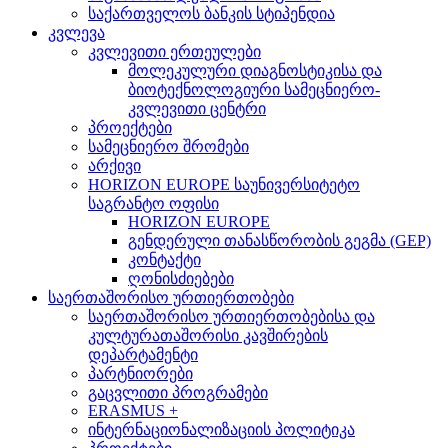
საქართველოს ბანკის სტიპენდია
კვლევა
კვლევითი ერთეულები
მოლეკულური დიაგნოსტიკისა და
ბიოტექნოლოგიური სამეცნიერო-
კვლევითი ცენტრი
პროექტები
სამეცნიერო შრომები
არქივი
HORIZON EUROPE საუნივერსიტეტო
საგრანტო ოფისი
HORIZON EUROPE
გენდერული თანასწორობის გეგმა (GEP)
კონტაქტი
ღონისძიებები
საერთაშორისო ურთიერთობები
საერთაშორისო ურთიერთობებისა და
კულტურათაშორისი კავშირების
დეპარტამენტი
პარტნიორები
გაცვლითი პროგრამები
ERASMUS +
ინტერნაციონალიზაციის პოლიტიკა