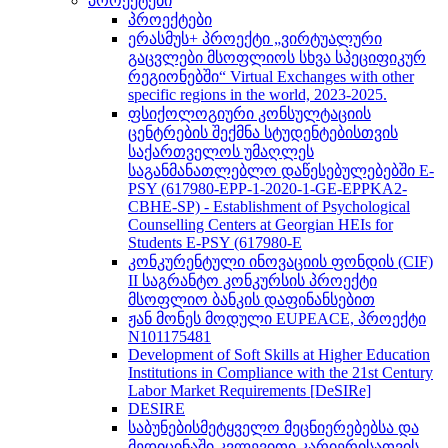
პროექტები
პროექტები
ერასმუს+ პროექტი „ვირტუალური
გაცვლები მსოფლიოს სხვა სპეციფიკურ
რეგიონებში“ Virtual Exchanges with other
specific regions in the world, 2023-2025.
ფსიქოლოგიური კონსულტაციის
ცენტრების შექმნა სტუდენტებისთვის
საქართველოს უმაღლეს
საგანმანათლებლო დაწესებულებებში E-
PSY (617980-EPP-1-2020-1-GE-EPPKA2-
CBHE-SP) - Establishment of Psychological
Counselling Centers at Georgian HEIs for
Students E-PSY (617980-E
კონკურენტული ინოვაციის ფონდის (CIF)
II საგრანტო კონკურსის პროექტი
მსოფლიო ბანკის დაფინანსებით
ჟან მონეს მოდული EUPEACE, პროექტი
N101175481
Development of Soft Skills at Higher Education
Institutions in Compliance with the 21st Century
Labor Market Requirements [DeSIRe]
DESIRE
საბუნებისმეტყველო მეცნიერებებსა და
მედიცინაში კვლევითი კარიერისათვის