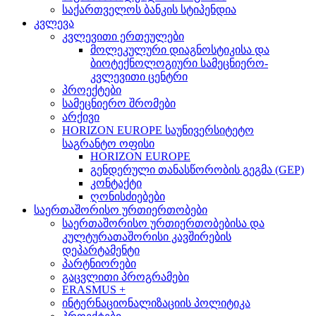
საქართველოს ბანკის სტიპენდია
კვლევა
კვლევითი ერთეულები
მოლეკულური დიაგნოსტიკისა და
ბიოტექნოლოგიური სამეცნიერო-
კვლევითი ცენტრი
პროექტები
სამეცნიერო შრომები
არქივი
HORIZON EUROPE საუნივერსიტეტო
საგრანტო ოფისი
HORIZON EUROPE
გენდერული თანასწორობის გეგმა (GEP)
კონტაქტი
ღონისძიებები
საერთაშორისო ურთიერთობები
საერთაშორისო ურთიერთობებისა და
კულტურათაშორისი კავშირების
დეპარტამენტი
პარტნიორები
გაცვლითი პროგრამები
ERASMUS +
ინტერნაციონალიზაციის პოლიტიკა