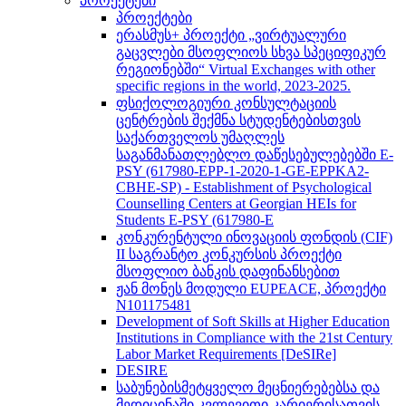
პროექტები
პროექტები
ერასმუს+ პროექტი „ვირტუალური
გაცვლები მსოფლიოს სხვა სპეციფიკურ
რეგიონებში“ Virtual Exchanges with other
specific regions in the world, 2023-2025.
ფსიქოლოგიური კონსულტაციის
ცენტრების შექმნა სტუდენტებისთვის
საქართველოს უმაღლეს
საგანმანათლებლო დაწესებულებებში E-
PSY (617980-EPP-1-2020-1-GE-EPPKA2-
CBHE-SP) - Establishment of Psychological
Counselling Centers at Georgian HEIs for
Students E-PSY (617980-E
კონკურენტული ინოვაციის ფონდის (CIF)
II საგრანტო კონკურსის პროექტი
მსოფლიო ბანკის დაფინანსებით
ჟან მონეს მოდული EUPEACE, პროექტი
N101175481
Development of Soft Skills at Higher Education
Institutions in Compliance with the 21st Century
Labor Market Requirements [DeSIRe]
DESIRE
საბუნებისმეტყველო მეცნიერებებსა და
მედიცინაში კვლევითი კარიერისათვის