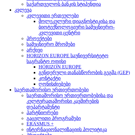
საქართველოს ბანკის სტიპენდია
კვლევა
კვლევითი ერთეულები
მოლეკულური დიაგნოსტიკისა და
ბიოტექნოლოგიური სამეცნიერო-
კვლევითი ცენტრი
პროექტები
სამეცნიერო შრომები
არქივი
HORIZON EUROPE საუნივერსიტეტო
საგრანტო ოფისი
HORIZON EUROPE
გენდერული თანასწორობის გეგმა (GEP)
კონტაქტი
ღონისძიებები
საერთაშორისო ურთიერთობები
საერთაშორისო ურთიერთობებისა და
კულტურათაშორისი კავშირების
დეპარტამენტი
პარტნიორები
გაცვლითი პროგრამები
ERASMUS +
ინტერნაციონალიზაციის პოლიტიკა