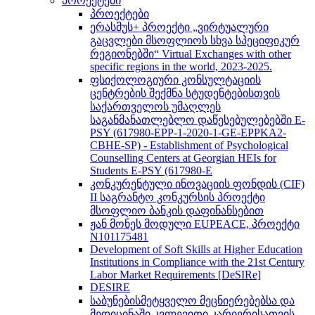
პროექტები
პროექტები
ერასმუს+ პროექტი „ვირტუალური
გაცვლები მსოფლიოს სხვა სპეციფიკურ
რეგიონებში“ Virtual Exchanges with other
specific regions in the world, 2023-2025.
ფსიქოლოგიური კონსულტაციის
ცენტრების შექმნა სტუდენტებისთვის
საქართველოს უმაღლეს
საგანმანათლებლო დაწესებულებებში E-
PSY (617980-EPP-1-2020-1-GE-EPPKA2-
CBHE-SP) - Establishment of Psychological
Counselling Centers at Georgian HEIs for
Students E-PSY (617980-E
კონკურენტული ინოვაციის ფონდის (CIF)
II საგრანტო კონკურსის პროექტი
მსოფლიო ბანკის დაფინანსებით
ჟან მონეს მოდული EUPEACE, პროექტი
N101175481
Development of Soft Skills at Higher Education
Institutions in Compliance with the 21st Century
Labor Market Requirements [DeSIRe]
DESIRE
საბუნებისმეტყველო მეცნიერებებსა და
მედიცინაში კვლევითი კარიერისათვის