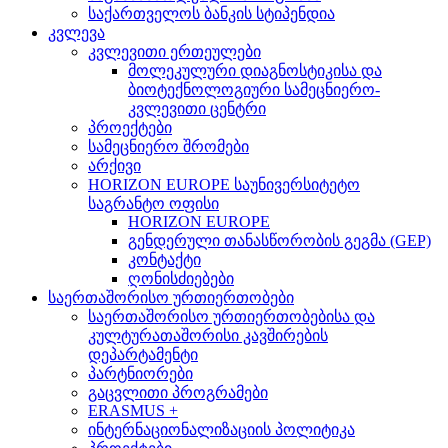
საქართველოს ბანკის სტიპენდია
კვლევა
კვლევითი ერთეულები
მოლეკულური დიაგნოსტიკისა და
ბიოტექნოლოგიური სამეცნიერო-
კვლევითი ცენტრი
პროექტები
სამეცნიერო შრომები
არქივი
HORIZON EUROPE საუნივერსიტეტო
საგრანტო ოფისი
HORIZON EUROPE
გენდერული თანასწორობის გეგმა (GEP)
კონტაქტი
ღონისძიებები
საერთაშორისო ურთიერთობები
საერთაშორისო ურთიერთობებისა და
კულტურათაშორისი კავშირების
დეპარტამენტი
პარტნიორები
გაცვლითი პროგრამები
ERASMUS +
ინტერნაციონალიზაციის პოლიტიკა