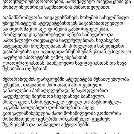
ეროვნული
უსაფრთხოების
,
სამოქალაქო
თავდაცვისა
და
მოხალისეობრივი
საქმიანობის
მიმართულებით
.
თანამშრომლობა
ითვალისწინებს
სოხუმის
სახელმწიფო
უნივერსიტეტის
სტუდენტებისთვის
საგანმანათლებლო
-
საინფორმაციო
აქტივობების
განხორციელებას
,
რომლებიც
დაკავშირებული
იქნება
სამხედრო
და
სამოქალაქო
თავდაცვის
საფუძვლებთან
,
საგანგებო
სიტუაციებში
მოქმედებასთან
,
პირველადი
სამედიცინო
დახმარებისა
და
თვითგადარჩენის
უნარებთან
,
უპილოტო
საფრენი
აპარატების
გამოყენებასთან
,
ტოპოგრაფიასთან
,
სახმელეთო
ნავიგაციასთან
და
სხვა
შესაბამის
თემებთან
.
მემორანდუმის
ფარგლებში
სტუდენტებს
შესაძლებლობა
ექნებათ
,
თავიანთი
ძირითადი
პროფესიული
განათლების
პარალელურად
,
ნებაყოფლობით
საფუძველზე
ჩაერთონ
სხვადასხვა
სასწავლო
,
პრაქტიკულ
,
სპორტულ
-
კულტურულ
და
პატრიოტულ
-
საგანმანათლებლო
ღონისძიებაში
.
ასევე
,
გათვალისწინებულია
მათი
მონაწილეობა
გომბორის
მოსამზადებელ
ცენტრში
ორგანიზებულ
გეგმიურ
შეკრებებსა
და
სასწავლო
აქტივობებში
.