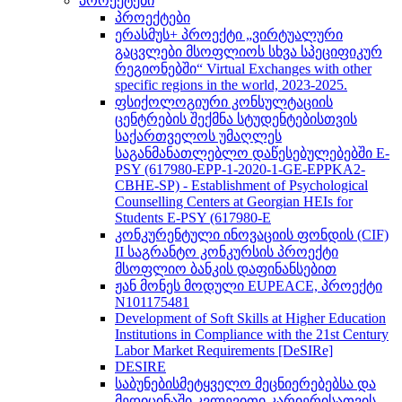
პროექტები
პროექტები
ერასმუს+ პროექტი „ვირტუალური
გაცვლები მსოფლიოს სხვა სპეციფიკურ
რეგიონებში“ Virtual Exchanges with other
specific regions in the world, 2023-2025.
ფსიქოლოგიური კონსულტაციის
ცენტრების შექმნა სტუდენტებისთვის
საქართველოს უმაღლეს
საგანმანათლებლო დაწესებულებებში E-
PSY (617980-EPP-1-2020-1-GE-EPPKA2-
CBHE-SP) - Establishment of Psychological
Counselling Centers at Georgian HEIs for
Students E-PSY (617980-E
კონკურენტული ინოვაციის ფონდის (CIF)
II საგრანტო კონკურსის პროექტი
მსოფლიო ბანკის დაფინანსებით
ჟან მონეს მოდული EUPEACE, პროექტი
N101175481
Development of Soft Skills at Higher Education
Institutions in Compliance with the 21st Century
Labor Market Requirements [DeSIRe]
DESIRE
საბუნებისმეტყველო მეცნიერებებსა და
მედიცინაში კვლევითი კარიერისათვის