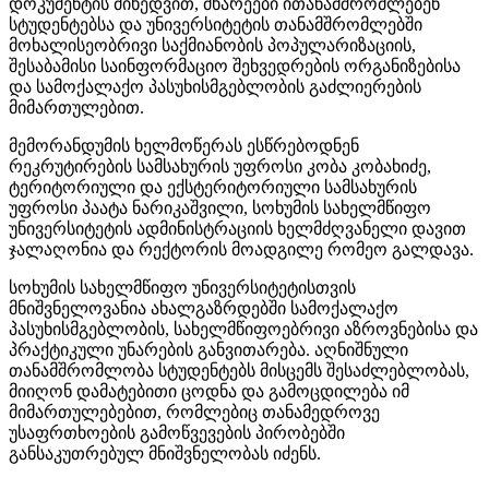
დოკუმენტის
მიხედვით
,
მხარეები
ითანამშრომლებენ
სტუდენტებსა
და
უნივერსიტეტის
თანამშრომლებში
მოხალისეობრივი
საქმიანობის
პოპულარიზაციის
,
შესაბამისი
საინფორმაციო
შეხვედრების
ორგანიზებისა
და
სამოქალაქო
პასუხისმგებლობის
გაძლიერების
მიმართულებით
.
მემორანდუმის
ხელმოწერას
ესწრებოდნენ
რეკრუტირების
სამსახურის
უფროსი
კობა
კობახიძე
,
ტერიტორიული
და
ექსტერიტორიული
სამსახურის
უფროსი
პაატა
ნარიკაშვილი
,
სოხუმის
სახელმწიფო
უნივერსიტეტის
ადმინისტრაციის
ხელმძღვანელი
დავით
ჯალაღონია
და
რექტორის
მოადგილე
რომეო
გალდავა
.
სოხუმის
სახელმწიფო
უნივერსიტეტისთვის
მნიშვნელოვანია
ახალგაზრდებში
სამოქალაქო
პასუხისმგებლობის
,
სახელმწიფოებრივი
აზროვნებისა
და
პრაქტიკული
უნარების
განვითარება
.
აღნიშნული
თანამშრომლობა
სტუდენტებს
მისცემს
შესაძლებლობას
,
მიიღონ
დამატებითი
ცოდნა
და
გამოცდილება
იმ
მიმართულებებით
,
რომლებიც
თანამედროვე
უსაფრთხოების
გამოწვევების
პირობებში
განსაკუთრებულ
მნიშვნელობას
იძენს
.