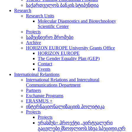
საქართველოს ბანკის სტიპენდია
Research
Research Units
Molecular Diagnostics and Biotechnology
Scientific Center
Projects
სამეცნიერო შრომები
Archive
HORIZON EUROPE University Grants Office
HORIZON EUROPE
The Gender Equality Plan (GEP)
Contact
Events
Internatioinal Relantions
International Relations and Intercultural
Communications Department
Partners
Exchange Programs
ERASMUS +
ინტერნაციონალიზაციის პოლიტიკა
Projects
Projects
ერასმუს+ პროექტი „ვირტუალური
გაცვლები მსოფლიოს სხვა სპეციფიკურ