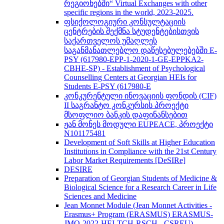
რეგიონებში“ Virtual Exchanges with other
specific regions in the world, 2023-2025.
ფსიქოლოგიური კონსულტაციის
ცენტრების შექმნა სტუდენტებისთვის
საქართველოს უმაღლეს
საგანმანათლებლო დაწესებულებებში E-
PSY (617980-EPP-1-2020-1-GE-EPPKA2-
CBHE-SP) - Establishment of Psychological
Counselling Centers at Georgian HEIs for
Students E-PSY (617980-E
კონკურენტული ინოვაციის ფონდის (CIF)
II საგრანტო კონკურსის პროექტი
მსოფლიო ბანკის დაფინანსებით
ჟან მონეს მოდული EUPEACE, პროექტი
N101175481
Development of Soft Skills at Higher Education
Institutions in Compliance with the 21st Century
Labor Market Requirements [DeSIRe]
DESIRE
Preparation of Georgian Students of Medicine &
Biological Science for a Research Career in Life
Sciences and Medicine
Jean Monnet Module (Jean Monnet Activities -
Erasmus+ Program (ERASMUS) ERASMUS-
JMO-2022-HEI-TCH-RSCH - CSREU) -