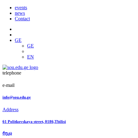
events
news
Contact
GE
GE
EN
telephone
e-mail
info@sou.edu.ge
Address
61 Politkovskaya street, 0186,Tbilisi
რუკა