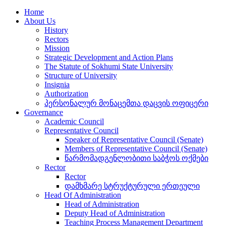
Home
About Us
History
Rectors
Mission
Strategic Development and Action Plans
The Statute of Sokhumi State University
Structure of University
Insignia
Authorization
პერსონალურ მონაცემთა დაცვის ოფიცერი
Governance
Academic Council
Representative Council
Speaker of Representative Council (Senate)
Members of Representative Council (Senate)
წარმომადგენლობითი საბჭოს ოქმები
Rector
Rector
დამხმარე სტრუქტურული ერთეული
Head Of Administration
Head of Administration
Deputy Head of Administration
Teaching Process Management Department