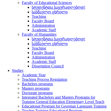
Faculty of Educational Sciences
სტუდენტთა საყურადღებოდ!
სასწავლო ცხრილი
Teaching
Faculty Board
Administration
Academic Staff
Faculty of Humanities
სტუდენტთა საყურადღებოდ!
სასწავლო ცხრილი
Teaching
Faculty Board
Administration
Academic Staff
Dissertation Council
Studies
Academic Year
Teaching Process Regulation
Bachelors programs
Masters programs
Doctorate programs
Integrated Bachelors and Masters Programs for
Training General Education Elementary Level Teach
Educational Program for Georgian Language Training
Teacher Training Educational Program