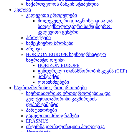
საქართველოს ბანკის სტიპენდია
კვლევა
კვლევითი ერთეულები
მოლეკულური დიაგნოსტიკისა და
ბიოტექნოლოგიური სამეცნიერო-
კვლევითი ცენტრი
პროექტები
სამეცნიერო შრომები
არქივი
HORIZON EUROPE საუნივერსიტეტო
საგრანტო ოფისი
HORIZON EUROPE
გენდერული თანასწორობის გეგმა (GEP)
კონტაქტი
ღონისძიებები
საერთაშორისო ურთიერთობები
საერთაშორისო ურთიერთობებისა და
კულტურათაშორისი კავშირების
დეპარტამენტი
პარტნიორები
გაცვლითი პროგრამები
ERASMUS +
ინტერნაციონალიზაციის პოლიტიკა