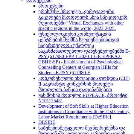
პროექტები
პროექტები
ერასმუს+ პროექტი „ვირტუალური
გაცვლები მსოფლიოს სხვა სპეციფიკურ
რეგიონებში“ Virtual Exchanges with other
specific regions in the world, 2023-2025.
ფსიქოლოგიური კონსულტაციის
ცენტრების შექმნა სტუდენტებისთვის
საქართველოს უმაღლეს
საგანმანათლებლო დაწესებულებებში E-
PSY (617980-EPP-1-2020-1-GE-EPPKA2-
CBHE-SP) - Establishment of Psychological
Counselling Centers at Georgian HEIs for
Students E-PSY (617980-E
კონკურენტული ინოვაციის ფონდის (CIF)
II საგრანტო კონკურსის პროექტი
მსოფლიო ბანკის დაფინანსებით
ჟან მონეს მოდული EUPEACE, პროექტი
N101175481
Development of Soft Skills at Higher Education
Institutions in Compliance with the 21st Century
Labor Market Requirements [DeSIRe]
DESIRE
საბუნებისმეტყველო მეცნიერებებსა და
მედიცინაში კვლევითი კარიერისათვის