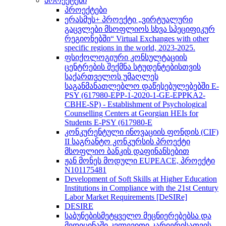
პროექტები
პროექტები
ერასმუს+ პროექტი „ვირტუალური
გაცვლები მსოფლიოს სხვა სპეციფიკურ
რეგიონებში“ Virtual Exchanges with other
specific regions in the world, 2023-2025.
ფსიქოლოგიური კონსულტაციის
ცენტრების შექმნა სტუდენტებისთვის
საქართველოს უმაღლეს
საგანმანათლებლო დაწესებულებებში E-
PSY (617980-EPP-1-2020-1-GE-EPPKA2-
CBHE-SP) - Establishment of Psychological
Counselling Centers at Georgian HEIs for
Students E-PSY (617980-E
კონკურენტული ინოვაციის ფონდის (CIF)
II საგრანტო კონკურსის პროექტი
მსოფლიო ბანკის დაფინანსებით
ჟან მონეს მოდული EUPEACE, პროექტი
N101175481
Development of Soft Skills at Higher Education
Institutions in Compliance with the 21st Century
Labor Market Requirements [DeSIRe]
DESIRE
საბუნებისმეტყველო მეცნიერებებსა და
მედიცინაში კვლევითი კარიერისათვის