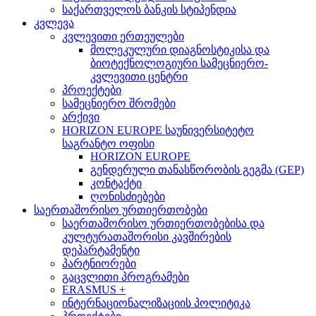
საქართველოს ბანკის სტიპენდია
კვლევა
კვლევითი ერთეულები
მოლეკულური დიაგნოსტიკისა და
ბიოტექნოლოგიური სამეცნიერო-
კვლევითი ცენტრი
პროექტები
სამეცნიერო შრომები
არქივი
HORIZON EUROPE საუნივერსიტეტო
საგრანტო ოფისი
HORIZON EUROPE
გენდერული თანასწორობის გეგმა (GEP)
კონტაქტი
ღონისძიებები
საერთაშორისო ურთიერთობები
საერთაშორისო ურთიერთობებისა და
კულტურათაშორისი კავშირების
დეპარტამენტი
პარტნიორები
გაცვლითი პროგრამები
ERASMUS +
ინტერნაციონალიზაციის პოლიტიკა