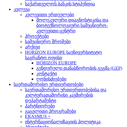
საქართველოს ბანკის სტიპენდია
კვლევა
კვლევითი ერთეულები
მოლეკულური დიაგნოსტიკისა და
ბიოტექნოლოგიური სამეცნიერო-
კვლევითი ცენტრი
პროექტები
სამეცნიერო შრომები
არქივი
HORIZON EUROPE საუნივერსიტეტო
საგრანტო ოფისი
HORIZON EUROPE
გენდერული თანასწორობის გეგმა (GEP)
კონტაქტი
ღონისძიებები
საერთაშორისო ურთიერთობები
საერთაშორისო ურთიერთობებისა და
კულტურათაშორისი კავშირების
დეპარტამენტი
პარტნიორები
გაცვლითი პროგრამები
ERASMUS +
ინტერნაციონალიზაციის პოლიტიკა