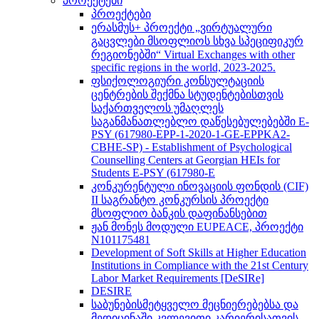
პროექტები
პროექტები
ერასმუს+ პროექტი „ვირტუალური
გაცვლები მსოფლიოს სხვა სპეციფიკურ
რეგიონებში“ Virtual Exchanges with other
specific regions in the world, 2023-2025.
ფსიქოლოგიური კონსულტაციის
ცენტრების შექმნა სტუდენტებისთვის
საქართველოს უმაღლეს
საგანმანათლებლო დაწესებულებებში E-
PSY (617980-EPP-1-2020-1-GE-EPPKA2-
CBHE-SP) - Establishment of Psychological
Counselling Centers at Georgian HEIs for
Students E-PSY (617980-E
კონკურენტული ინოვაციის ფონდის (CIF)
II საგრანტო კონკურსის პროექტი
მსოფლიო ბანკის დაფინანსებით
ჟან მონეს მოდული EUPEACE, პროექტი
N101175481
Development of Soft Skills at Higher Education
Institutions in Compliance with the 21st Century
Labor Market Requirements [DeSIRe]
DESIRE
საბუნებისმეტყველო მეცნიერებებსა და
მედიცინაში კვლევითი კარიერისათვის