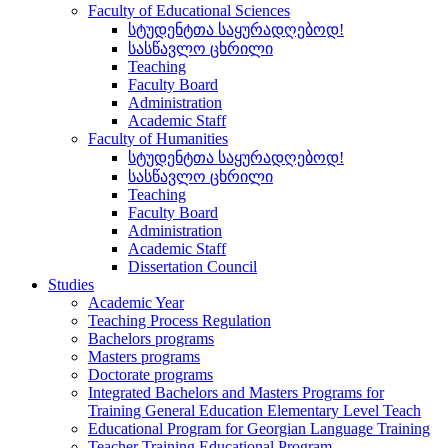
Faculty of Educational Sciences
სტუდენტთა საყურადღებოდ!
სასწავლო ცხრილი
Teaching
Faculty Board
Administration
Academic Staff
Faculty of Humanities
სტუდენტთა საყურადღებოდ!
სასწავლო ცხრილი
Teaching
Faculty Board
Administration
Academic Staff
Dissertation Council
Studies
Academic Year
Teaching Process Regulation
Bachelors programs
Masters programs
Doctorate programs
Integrated Bachelors and Masters Programs for
Training General Education Elementary Level Teach
Educational Program for Georgian Language Training
Teacher Training Educational Program