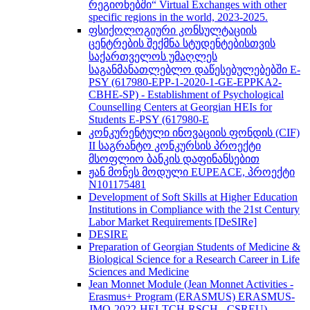
რეგიონებში“ Virtual Exchanges with other
specific regions in the world, 2023-2025.
ფსიქოლოგიური კონსულტაციის
ცენტრების შექმნა სტუდენტებისთვის
საქართველოს უმაღლეს
საგანმანათლებლო დაწესებულებებში E-
PSY (617980-EPP-1-2020-1-GE-EPPKA2-
CBHE-SP) - Establishment of Psychological
Counselling Centers at Georgian HEIs for
Students E-PSY (617980-E
კონკურენტული ინოვაციის ფონდის (CIF)
II საგრანტო კონკურსის პროექტი
მსოფლიო ბანკის დაფინანსებით
ჟან მონეს მოდული EUPEACE, პროექტი
N101175481
Development of Soft Skills at Higher Education
Institutions in Compliance with the 21st Century
Labor Market Requirements [DeSIRe]
DESIRE
Preparation of Georgian Students of Medicine &
Biological Science for a Research Career in Life
Sciences and Medicine
Jean Monnet Module (Jean Monnet Activities -
Erasmus+ Program (ERASMUS) ERASMUS-
JMO-2022-HEI-TCH-RSCH - CSREU) -