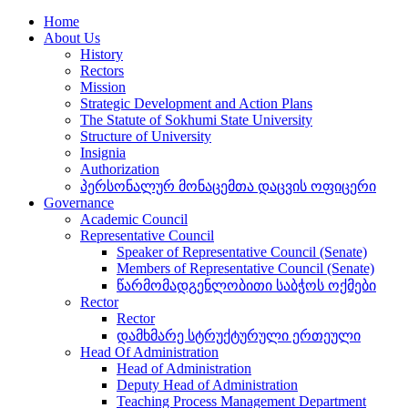
Home
About Us
History
Rectors
Mission
Strategic Development and Action Plans
The Statute of Sokhumi State University
Structure of University
Insignia
Authorization
პერსონალურ მონაცემთა დაცვის ოფიცერი
Governance
Academic Council
Representative Council
Speaker of Representative Council (Senate)
Members of Representative Council (Senate)
წარმომადგენლობითი საბჭოს ოქმები
Rector
Rector
დამხმარე სტრუქტურული ერთეული
Head Of Administration
Head of Administration
Deputy Head of Administration
Teaching Process Management Department