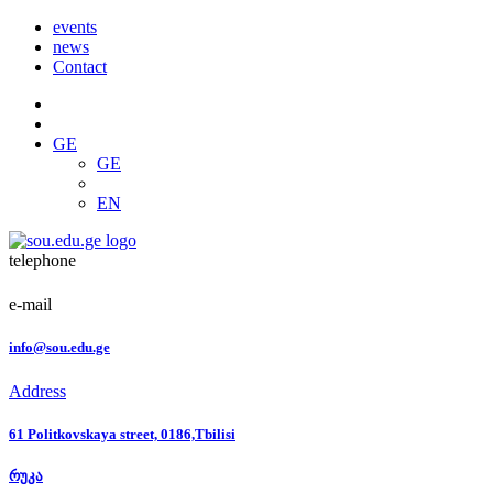
events
news
Contact
GE
GE
EN
telephone
e-mail
info@sou.edu.ge
Address
61 Politkovskaya street, 0186,Tbilisi
რუკა