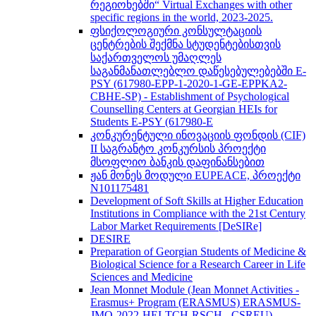
რეგიონებში“ Virtual Exchanges with other
specific regions in the world, 2023-2025.
ფსიქოლოგიური კონსულტაციის
ცენტრების შექმნა სტუდენტებისთვის
საქართველოს უმაღლეს
საგანმანათლებლო დაწესებულებებში E-
PSY (617980-EPP-1-2020-1-GE-EPPKA2-
CBHE-SP) - Establishment of Psychological
Counselling Centers at Georgian HEIs for
Students E-PSY (617980-E
კონკურენტული ინოვაციის ფონდის (CIF)
II საგრანტო კონკურსის პროექტი
მსოფლიო ბანკის დაფინანსებით
ჟან მონეს მოდული EUPEACE, პროექტი
N101175481
Development of Soft Skills at Higher Education
Institutions in Compliance with the 21st Century
Labor Market Requirements [DeSIRe]
DESIRE
Preparation of Georgian Students of Medicine &
Biological Science for a Research Career in Life
Sciences and Medicine
Jean Monnet Module (Jean Monnet Activities -
Erasmus+ Program (ERASMUS) ERASMUS-
JMO-2022-HEI-TCH-RSCH - CSREU) -