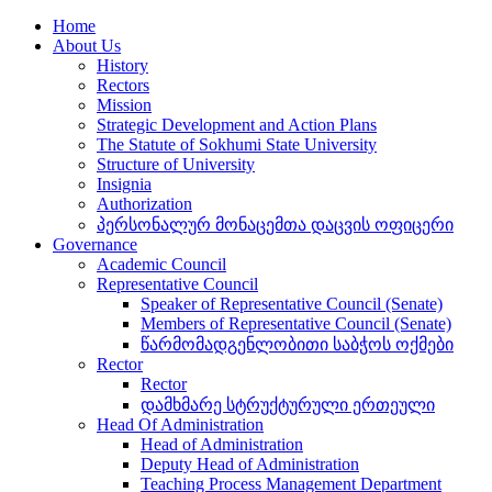
Home
About Us
History
Rectors
Mission
Strategic Development and Action Plans
The Statute of Sokhumi State University
Structure of University
Insignia
Authorization
პერსონალურ მონაცემთა დაცვის ოფიცერი
Governance
Academic Council
Representative Council
Speaker of Representative Council (Senate)
Members of Representative Council (Senate)
წარმომადგენლობითი საბჭოს ოქმები
Rector
Rector
დამხმარე სტრუქტურული ერთეული
Head Of Administration
Head of Administration
Deputy Head of Administration
Teaching Process Management Department