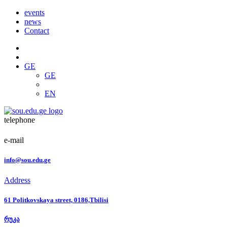
events
news
Contact
GE
GE
EN
telephone
e-mail
info@sou.edu.ge
Address
61 Politkovskaya street, 0186,Tbilisi
რუკა