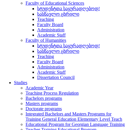
Faculty of Educational Sciences
სტუდენტთა საყურადღებოდ!
სასწავლო ცხრილი
Teaching
Faculty Board
Administration
Academic Staff
Faculty of Humanities
სტუდენტთა საყურადღებოდ!
სასწავლო ცხრილი
Teaching
Faculty Board
Administration
Academic Staff
Dissertation Council
Studies
Academic Year
Teaching Process Regulation
Bachelors programs
Masters programs
Doctorate programs
Integrated Bachelors and Masters Programs for
Training General Education Elementary Level Teach
Educational Program for Georgian Language Training
Teacher Training Educational Program