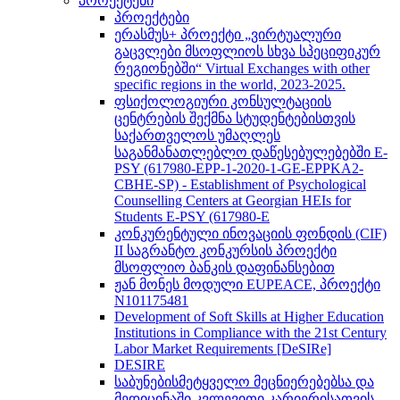
პროექტები
პროექტები
ერასმუს+ პროექტი „ვირტუალური
გაცვლები მსოფლიოს სხვა სპეციფიკურ
რეგიონებში“ Virtual Exchanges with other
specific regions in the world, 2023-2025.
ფსიქოლოგიური კონსულტაციის
ცენტრების შექმნა სტუდენტებისთვის
საქართველოს უმაღლეს
საგანმანათლებლო დაწესებულებებში E-
PSY (617980-EPP-1-2020-1-GE-EPPKA2-
CBHE-SP) - Establishment of Psychological
Counselling Centers at Georgian HEIs for
Students E-PSY (617980-E
კონკურენტული ინოვაციის ფონდის (CIF)
II საგრანტო კონკურსის პროექტი
მსოფლიო ბანკის დაფინანსებით
ჟან მონეს მოდული EUPEACE, პროექტი
N101175481
Development of Soft Skills at Higher Education
Institutions in Compliance with the 21st Century
Labor Market Requirements [DeSIRe]
DESIRE
საბუნებისმეტყველო მეცნიერებებსა და
მედიცინაში კვლევითი კარიერისათვის