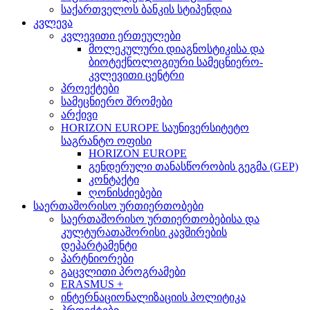
საქართველოს ბანკის სტიპენდია
კვლევა
კვლევითი ერთეულები
მოლეკულური დიაგნოსტიკისა და
ბიოტექნოლოგიური სამეცნიერო-
კვლევითი ცენტრი
პროექტები
სამეცნიერო შრომები
არქივი
HORIZON EUROPE საუნივერსიტეტო
საგრანტო ოფისი
HORIZON EUROPE
გენდერული თანასწორობის გეგმა (GEP)
კონტაქტი
ღონისძიებები
საერთაშორისო ურთიერთობები
საერთაშორისო ურთიერთობებისა და
კულტურათაშორისი კავშირების
დეპარტამენტი
პარტნიორები
გაცვლითი პროგრამები
ERASMUS +
ინტერნაციონალიზაციის პოლიტიკა