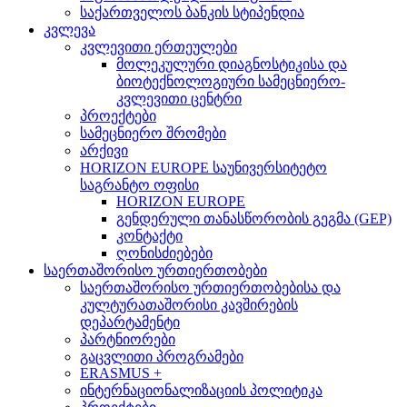
საქართველოს ბანკის სტიპენდია
კვლევა
კვლევითი ერთეულები
მოლეკულური დიაგნოსტიკისა და
ბიოტექნოლოგიური სამეცნიერო-
კვლევითი ცენტრი
პროექტები
სამეცნიერო შრომები
არქივი
HORIZON EUROPE საუნივერსიტეტო
საგრანტო ოფისი
HORIZON EUROPE
გენდერული თანასწორობის გეგმა (GEP)
კონტაქტი
ღონისძიებები
საერთაშორისო ურთიერთობები
საერთაშორისო ურთიერთობებისა და
კულტურათაშორისი კავშირების
დეპარტამენტი
პარტნიორები
გაცვლითი პროგრამები
ERASMUS +
ინტერნაციონალიზაციის პოლიტიკა