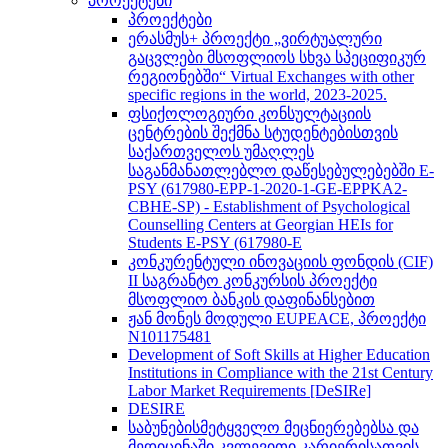
პროექტები
პროექტები
ერასმუს+ პროექტი „ვირტუალური
გაცვლები მსოფლიოს სხვა სპეციფიკურ
რეგიონებში“ Virtual Exchanges with other
specific regions in the world, 2023-2025.
ფსიქოლოგიური კონსულტაციის
ცენტრების შექმნა სტუდენტებისთვის
საქართველოს უმაღლეს
საგანმანათლებლო დაწესებულებებში E-
PSY (617980-EPP-1-2020-1-GE-EPPKA2-
CBHE-SP) - Establishment of Psychological
Counselling Centers at Georgian HEIs for
Students E-PSY (617980-E
კონკურენტული ინოვაციის ფონდის (CIF)
II საგრანტო კონკურსის პროექტი
მსოფლიო ბანკის დაფინანსებით
ჟან მონეს მოდული EUPEACE, პროექტი
N101175481
Development of Soft Skills at Higher Education
Institutions in Compliance with the 21st Century
Labor Market Requirements [DeSIRe]
DESIRE
საბუნებისმეტყველო მეცნიერებებსა და
მედიცინაში კვლევითი კარიერისათვის