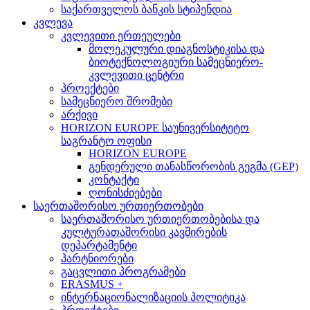
საქართველოს ბანკის სტიპენდია
კვლევა
კვლევითი ერთეულები
მოლეკულური დიაგნოსტიკისა და
ბიოტექნოლოგიური სამეცნიერო-
კვლევითი ცენტრი
პროექტები
სამეცნიერო შრომები
არქივი
HORIZON EUROPE საუნივერსიტეტო
საგრანტო ოფისი
HORIZON EUROPE
გენდერული თანასწორობის გეგმა (GEP)
კონტაქტი
ღონისძიებები
საერთაშორისო ურთიერთობები
საერთაშორისო ურთიერთობებისა და
კულტურათაშორისი კავშირების
დეპარტამენტი
პარტნიორები
გაცვლითი პროგრამები
ERASMUS +
ინტერნაციონალიზაციის პოლიტიკა