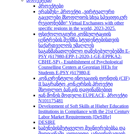
პროექტები
პროექტები
ერასმუს+ პროექტი „ვირტუალური
გაცვლები მსოფლიოს სხვა სპეციფიკურ
რეგიონებში“ Virtual Exchanges with other
specific regions in the world, 2023-2025.
ფსიქოლოგიური კონსულტაციის
ცენტრების შექმნა სტუდენტებისთვის
საქართველოს უმაღლეს
საგანმანათლებლო დაწესებულებებში E-
PSY (617980-EPP-1-2020-1-GE-EPPKA2-
CBHE-SP) - Establishment of Psychological
Counselling Centers at Georgian HEIs for
Students E-PSY (617980-E
კონკურენტული ინოვაციის ფონდის (CIF)
II საგრანტო კონკურსის პროექტი
მსოფლიო ბანკის დაფინანსებით
ჟან მონეს მოდული EUPEACE, პროექტი
N101175481
Development of Soft Skills at Higher Education
Institutions in Compliance with the 21st Century
Labor Market Requirements [DeSIRe]
DESIRE
საბუნებისმეტყველო მეცნიერებებსა და
მედიცინაში კვლევითი კარიერისათვის