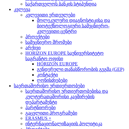
საქართველოს ბანკის სტიპენდია
კვლევა
კვლევითი ერთეულები
მოლეკულური დიაგნოსტიკისა და
ბიოტექნოლოგიური სამეცნიერო-
კვლევითი ცენტრი
პროექტები
სამეცნიერო შრომები
არქივი
HORIZON EUROPE საუნივერსიტეტო
საგრანტო ოფისი
HORIZON EUROPE
გენდერული თანასწორობის გეგმა (GEP)
კონტაქტი
ღონისძიებები
საერთაშორისო ურთიერთობები
საერთაშორისო ურთიერთობებისა და
კულტურათაშორისი კავშირების
დეპარტამენტი
პარტნიორები
გაცვლითი პროგრამები
ERASMUS +
ინტერნაციონალიზაციის პოლიტიკა