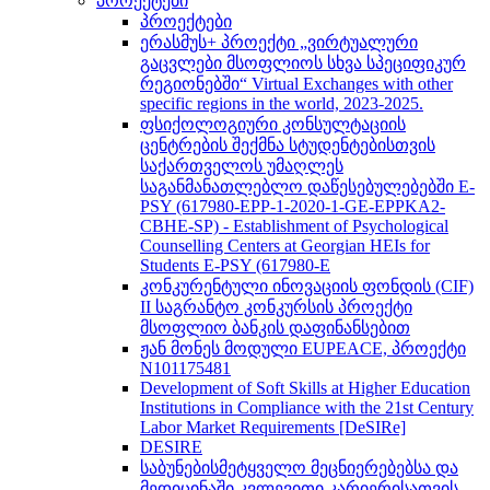
პროექტები
პროექტები
ერასმუს+ პროექტი „ვირტუალური
გაცვლები მსოფლიოს სხვა სპეციფიკურ
რეგიონებში“ Virtual Exchanges with other
specific regions in the world, 2023-2025.
ფსიქოლოგიური კონსულტაციის
ცენტრების შექმნა სტუდენტებისთვის
საქართველოს უმაღლეს
საგანმანათლებლო დაწესებულებებში E-
PSY (617980-EPP-1-2020-1-GE-EPPKA2-
CBHE-SP) - Establishment of Psychological
Counselling Centers at Georgian HEIs for
Students E-PSY (617980-E
კონკურენტული ინოვაციის ფონდის (CIF)
II საგრანტო კონკურსის პროექტი
მსოფლიო ბანკის დაფინანსებით
ჟან მონეს მოდული EUPEACE, პროექტი
N101175481
Development of Soft Skills at Higher Education
Institutions in Compliance with the 21st Century
Labor Market Requirements [DeSIRe]
DESIRE
საბუნებისმეტყველო მეცნიერებებსა და
მედიცინაში კვლევითი კარიერისათვის