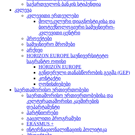
საქართველოს ბანკის სტიპენდია
კვლევა
კვლევითი ერთეულები
მოლეკულური დიაგნოსტიკისა და
ბიოტექნოლოგიური სამეცნიერო-
კვლევითი ცენტრი
პროექტები
სამეცნიერო შრომები
არქივი
HORIZON EUROPE საუნივერსიტეტო
საგრანტო ოფისი
HORIZON EUROPE
გენდერული თანასწორობის გეგმა (GEP)
კონტაქტი
ღონისძიებები
საერთაშორისო ურთიერთობები
საერთაშორისო ურთიერთობებისა და
კულტურათაშორისი კავშირების
დეპარტამენტი
პარტნიორები
გაცვლითი პროგრამები
ERASMUS +
ინტერნაციონალიზაციის პოლიტიკა