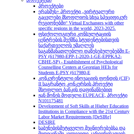
პროექტები
პროექტები
ერასმუს+ პროექტი „ვირტუალური
გაცვლები მსოფლიოს სხვა სპეციფიკურ
რეგიონებში“ Virtual Exchanges with other
specific regions in the world, 2023-2025.
ფსიქოლოგიური კონსულტაციის
ცენტრების შექმნა სტუდენტებისთვის
საქართველოს უმაღლეს
საგანმანათლებლო დაწესებულებებში E-
PSY (617980-EPP-1-2020-1-GE-EPPKA2-
CBHE-SP) - Establishment of Psychological
Counselling Centers at Georgian HEIs for
Students E-PSY (617980-E
კონკურენტული ინოვაციის ფონდის (CIF)
II საგრანტო კონკურსის პროექტი
მსოფლიო ბანკის დაფინანსებით
ჟან მონეს მოდული EUPEACE, პროექტი
N101175481
Development of Soft Skills at Higher Education
Institutions in Compliance with the 21st Century
Labor Market Requirements [DeSIRe]
DESIRE
საბუნებისმეტყველო მეცნიერებებსა და
მედიცინაში კვლევითი კარიერისათვის