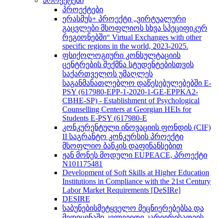
პროექტები
პროექტები
ერასმუს+ პროექტი „ვირტუალური
გაცვლები მსოფლიოს სხვა სპეციფიკურ
რეგიონებში“ Virtual Exchanges with other
specific regions in the world, 2023-2025.
ფსიქოლოგიური კონსულტაციის
ცენტრების შექმნა სტუდენტებისთვის
საქართველოს უმაღლეს
საგანმანათლებლო დაწესებულებებში E-
PSY (617980-EPP-1-2020-1-GE-EPPKA2-
CBHE-SP) - Establishment of Psychological
Counselling Centers at Georgian HEIs for
Students E-PSY (617980-E
კონკურენტული ინოვაციის ფონდის (CIF)
II საგრანტო კონკურსის პროექტი
მსოფლიო ბანკის დაფინანსებით
ჟან მონეს მოდული EUPEACE, პროექტი
N101175481
Development of Soft Skills at Higher Education
Institutions in Compliance with the 21st Century
Labor Market Requirements [DeSIRe]
DESIRE
საბუნებისმეტყველო მეცნიერებებსა და
მედიცინაში კვლევითი კარიერისათვის