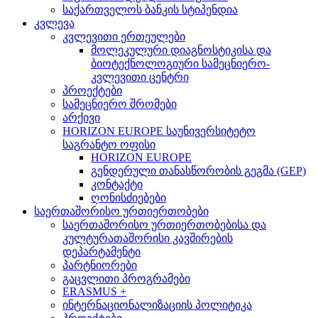
საქართველოს ბანკის სტიპენდია
კვლევა
კვლევითი ერთეულები
მოლეკულური დიაგნოსტიკისა და
ბიოტექნოლოგიური სამეცნიერო-
კვლევითი ცენტრი
პროექტები
სამეცნიერო შრომები
არქივი
HORIZON EUROPE საუნივერსიტეტო
საგრანტო ოფისი
HORIZON EUROPE
გენდერული თანასწორობის გეგმა (GEP)
კონტაქტი
ღონისძიებები
საერთაშორისო ურთიერთობები
საერთაშორისო ურთიერთობებისა და
კულტურათაშორისი კავშირების
დეპარტამენტი
პარტნიორები
გაცვლითი პროგრამები
ERASMUS +
ინტერნაციონალიზაციის პოლიტიკა