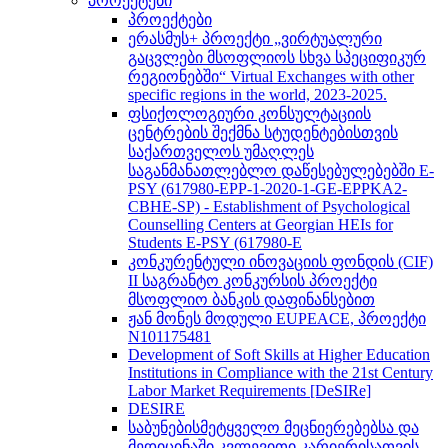
პროექტები
პროექტები
ერასმუს+ პროექტი „ვირტუალური
გაცვლები მსოფლიოს სხვა სპეციფიკურ
რეგიონებში“ Virtual Exchanges with other
specific regions in the world, 2023-2025.
ფსიქოლოგიური კონსულტაციის
ცენტრების შექმნა სტუდენტებისთვის
საქართველოს უმაღლეს
საგანმანათლებლო დაწესებულებებში E-
PSY (617980-EPP-1-2020-1-GE-EPPKA2-
CBHE-SP) - Establishment of Psychological
Counselling Centers at Georgian HEIs for
Students E-PSY (617980-E
კონკურენტული ინოვაციის ფონდის (CIF)
II საგრანტო კონკურსის პროექტი
მსოფლიო ბანკის დაფინანსებით
ჟან მონეს მოდული EUPEACE, პროექტი
N101175481
Development of Soft Skills at Higher Education
Institutions in Compliance with the 21st Century
Labor Market Requirements [DeSIRe]
DESIRE
საბუნებისმეტყველო მეცნიერებებსა და
მედიცინაში კვლევითი კარიერისათვის