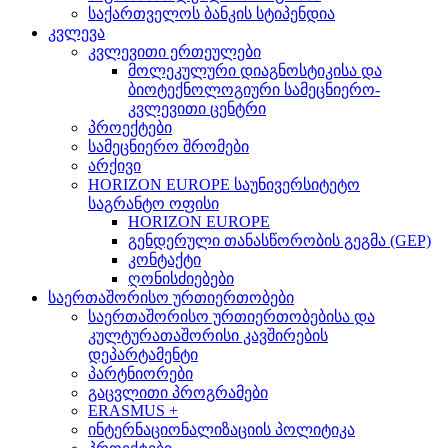
საქართველოს ბანკის სტიპენდია
კვლევა
კვლევითი ერთეულები
მოლეკულური დიაგნოსტიკისა და
ბიოტექნოლოგიური სამეცნიერო-
კვლევითი ცენტრი
პროექტები
სამეცნიერო შრომები
არქივი
HORIZON EUROPE საუნივერსიტეტო
საგრანტო ოფისი
HORIZON EUROPE
გენდერული თანასწორობის გეგმა (GEP)
კონტაქტი
ღონისძიებები
საერთაშორისო ურთიერთობები
საერთაშორისო ურთიერთობებისა და
კულტურათაშორისი კავშირების
დეპარტამენტი
პარტნიორები
გაცვლითი პროგრამები
ERASMUS +
ინტერნაციონალიზაციის პოლიტიკა