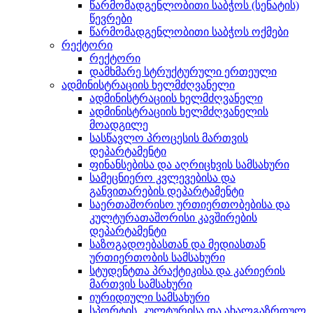
წარმომადგენლობითი საბჭოს (სენატის)
წევრები
წარმომადგენლობითი საბჭოს ოქმები
რექტორი
რექტორი
დამხმარე სტრუქტურული ერთეული
ადმინისტრაციის ხელმძღვანელი
ადმინისტრაციის ხელმძღვანელი
ადმინისტრაციის ხელმძღვანელის
მოადგილე
სასწავლო პროცესის მართვის
დეპარტამენტი
ფინანსებისა და აღრიცხვის სამსახური
სამეცნიერო კვლევებისა და
განვითარების დეპარტამენტი
საერთაშორისო ურთიერთობებისა და
კულტურათაშორისი კავშირების
დეპარტამენტი
საზოგადოებასთან და მედიასთან
ურთიერთობის სამსახური
სტუდენტთა პრაქტიკისა და კარიერის
მართვის სამსახური
იურიდიული სამსახური
სპორტის, კულტურისა და ახალგაზრდულ