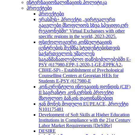
ინტერნაციონალიზაციის პოლიტიკა
პროექტები
პროექტები
ერასმუს+ პროექტი „ვირტუალური
გაცვლები მსოფლიოს სხვა სპეციფიკურ
რეგიონებში“ Virtual Exchanges with other
specific regions in the world, 2023-2025.
ფსიქოლოგიური კონსულტაციის
ცენტრების შექმნა სტუდენტებისთვის
საქართველოს უმაღლეს
საგანმანათლებლო დაწესებულებებში E-
PSY (617980-EPP-1-2020-1-GE-EPPKA2-
CBHE-SP) - Establishment of Psychological
Counselling Centers at Georgian HEIs for
Students E-PSY (617980-E
კონკურენტული ინოვაციის ფონდის (CIF)
II საგრანტო კონკურსის პროექტი
მსოფლიო ბანკის დაფინანსებით
ჟან მონეს მოდული EUPEACE, პროექტი
N101175481
Development of Soft Skills at Higher Education
Institutions in Compliance with the 21st Century
Labor Market Requirements [DeSIRe]
DESIRE