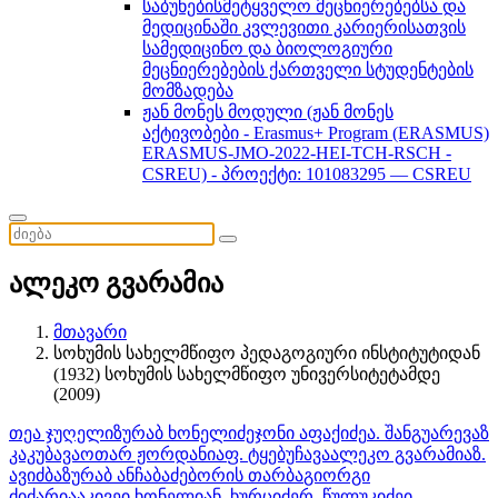
საბუნებისმეტყველო მეცნიერებებსა და
მედიცინაში კვლევითი კარიერისათვის
სამედიცინო და ბიოლოგიური
მეცნიერებების ქართველი სტუდენტების
მომზადება
ჟან მონეს მოდული (ჟან მონეს
აქტივობები - Erasmus+ Program (ERASMUS)
ERASMUS-JMO-2022-HEI-TCH-RSCH -
CSREU) - პროექტი: 101083295 — CSREU
ალეკო გვარამია
მთავარი
სოხუმის სახელმწიფო პედაგოგიური ინსტიტუტიდან
(1932) სოხუმის სახელმწიფო უნივერსიტეტამდე
(2009)
თეა ჯუღელი
ზურაბ ხონელიძე
ჯონი აფაქიძე
ა. შანგუა
რევაზ
კაკუბავა
ოთარ ჟორდანია
ფ. ტყებუჩავა
ალეკო გვარამია
ზ.
ავიძბა
ზურაბ ანჩაბაძე
ბორის თარბა
გიორგი
ძიძარია
აკივეი ხონელია
ნ. ხურციძე
რ. წულუკიძე
ი.