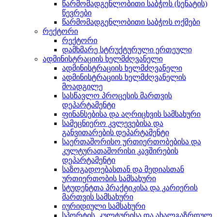
წარმომადგენლობითი საბჭოს (სენატის)
წევრები
წარმომადგენლობითი საბჭოს ოქმები
რექტორი
რექტორი
დამხმარე სტრუქტურული ერთეული
ადმინისტრაციის ხელმძღვანელი
ადმინისტრაციის ხელმძღვანელი
ადმინისტრაციის ხელმძღვანელის
მოადგილე
სასწავლო პროცესის მართვის
დეპარტამენტი
ფინანსებისა და აღრიცხვის სამსახური
სამეცნიერო კვლევებისა და
განვითარების დეპარტამენტი
საერთაშორისო ურთიერთობებისა და
კულტურათაშორისი კავშირების
დეპარტამენტი
საზოგადოებასთან და მედიასთან
ურთიერთობის სამსახური
სტუდენტთა პრაქტიკისა და კარიერის
მართვის სამსახური
იურიდიული სამსახური
სპორტის, კულტურისა და ახალგაზრდულ