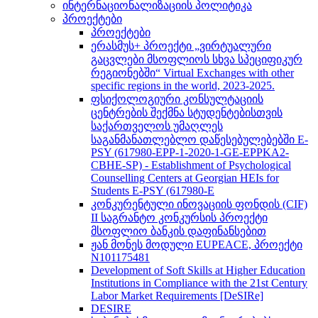
ინტერნაციონალიზაციის პოლიტიკა
პროექტები
პროექტები
ერასმუს+ პროექტი „ვირტუალური
გაცვლები მსოფლიოს სხვა სპეციფიკურ
რეგიონებში“ Virtual Exchanges with other
specific regions in the world, 2023-2025.
ფსიქოლოგიური კონსულტაციის
ცენტრების შექმნა სტუდენტებისთვის
საქართველოს უმაღლეს
საგანმანათლებლო დაწესებულებებში E-
PSY (617980-EPP-1-2020-1-GE-EPPKA2-
CBHE-SP) - Establishment of Psychological
Counselling Centers at Georgian HEIs for
Students E-PSY (617980-E
კონკურენტული ინოვაციის ფონდის (CIF)
II საგრანტო კონკურსის პროექტი
მსოფლიო ბანკის დაფინანსებით
ჟან მონეს მოდული EUPEACE, პროექტი
N101175481
Development of Soft Skills at Higher Education
Institutions in Compliance with the 21st Century
Labor Market Requirements [DeSIRe]
DESIRE