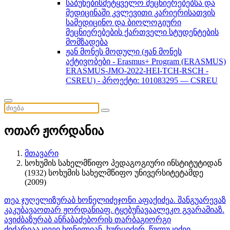
საბუნებისმეტყველო მეცნიერებებსა და
მედიცინაში კვლევითი კარიერისათვის
სამედიცინო და ბიოლოგიური
მეცნიერებების ქართველი სტუდენტების
მომზადება
ჟან მონეს მოდული (ჟან მონეს
აქტივობები - Erasmus+ Program (ERASMUS)
ERASMUS-JMO-2022-HEI-TCH-RSCH -
CSREU) - პროექტი: 101083295 — CSREU
ოთარ ჟორდანია
მთავარი
სოხუმის სახელმწიფო პედაგოგიური ინსტიტუტიდან
(1932) სოხუმის სახელმწიფო უნივერსიტეტამდე
(2009)
თეა ჯუღელი
ზურაბ ხონელიძე
ჯონი აფაქიძე
ა. შანგუა
რევაზ
კაკუბავა
ოთარ ჟორდანია
ფ. ტყებუჩავა
ალეკო გვარამია
ზ.
ავიძბა
ზურაბ ანჩაბაძე
ბორის თარბა
გიორგი
ძიძარია
აკივეი ხონელია
ნ. ხურციძე
რ. წულუკიძე
ი.