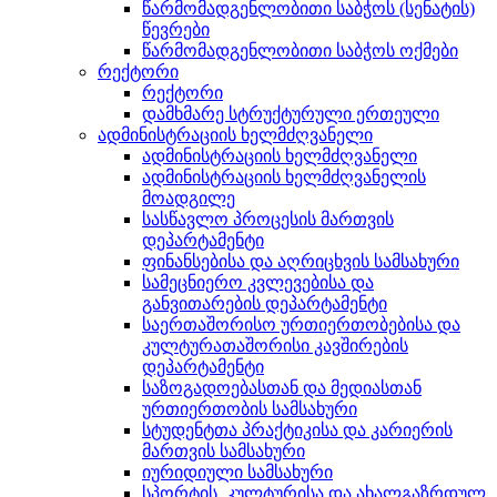
წარმომადგენლობითი საბჭოს (სენატის)
წევრები
წარმომადგენლობითი საბჭოს ოქმები
რექტორი
რექტორი
დამხმარე სტრუქტურული ერთეული
ადმინისტრაციის ხელმძღვანელი
ადმინისტრაციის ხელმძღვანელი
ადმინისტრაციის ხელმძღვანელის
მოადგილე
სასწავლო პროცესის მართვის
დეპარტამენტი
ფინანსებისა და აღრიცხვის სამსახური
სამეცნიერო კვლევებისა და
განვითარების დეპარტამენტი
საერთაშორისო ურთიერთობებისა და
კულტურათაშორისი კავშირების
დეპარტამენტი
საზოგადოებასთან და მედიასთან
ურთიერთობის სამსახური
სტუდენტთა პრაქტიკისა და კარიერის
მართვის სამსახური
იურიდიული სამსახური
სპორტის, კულტურისა და ახალგაზრდულ