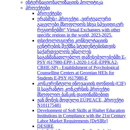
ინტერნაციონალიზაციის პოლიტიკა
პროექტები
პროექტები
ერასმუს+ პროექტი „ვირტუალური
გაცვლები მსოფლიოს სხვა სპეციფიკურ
რეგიონებში“ Virtual Exchanges with other
specific regions in the world, 2023-2025.
ფსიქოლოგიური კონსულტაციის
ცენტრების შექმნა სტუდენტებისთვის
საქართველოს უმაღლეს
საგანმანათლებლო დაწესებულებებში E-
PSY (617980-EPP-1-2020-1-GE-EPPKA2-
CBHE-SP) - Establishment of Psychological
Counselling Centers at Georgian HEIs for
Students E-PSY (617980-E
კონკურენტული ინოვაციის ფონდის (CIF)
II საგრანტო კონკურსის პროექტი
მსოფლიო ბანკის დაფინანსებით
ჟან მონეს მოდული EUPEACE, პროექტი
N101175481
Development of Soft Skills at Higher Education
Institutions in Compliance with the 21st Century
Labor Market Requirements [DeSIRe]
DESIRE