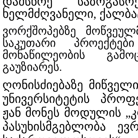
დამსწრე საზოგას
ხელმძღვანელი, ქალბა
ვორქშოპებზე მოწვეულმ
საკუთარი პროექტებ
მონაწილეობის გამ
გაუზიარეს.
ღონისძიებაზე მიწველ
უნივერსიტეტის პროფ
ჟან მონეს მოდულის 
პასუხისმგებლობა ევ