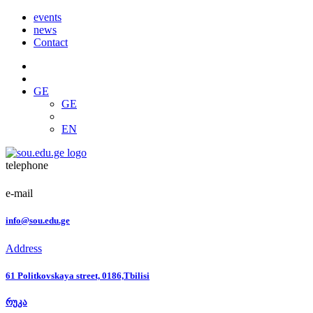
events
news
Contact
GE
GE
EN
telephone
e-mail
info@sou.edu.ge
Address
61 Politkovskaya street, 0186,Tbilisi
რუკა