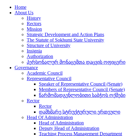
Home
About Us
History
Rectors
Mission
Strategic Development and Action Plans
The Statute of Sokhumi State University
Structure of University
Insignia
Authorization
პერსონალურ მონაცემთა დაცვის ოფიცერი
Governance
Academic Council
Representative Council
Speaker of Representative Council (Senate)
Members of Representative Council (Senate)
წარმომადგენლობითი საბჭოს ოქმები
Rector
Rector
დამხმარე სტრუქტურული ერთეული
Head Of Administration
Head of Administration
Deputy Head of Administration
Teaching Process Management Department