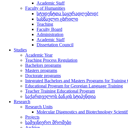
Academic Staff
Faculty of Humanities
სტუდენტთა საყურადღებოდ!
სასწავლო ცხრილი
Teaching
Faculty Board
Administration
Academic Staff
Dissertation Council
Studies
Academic Year
Teaching Process Regulation
Bachelors programs
Masters programs
Doctorate programs
Integrated Bachelors and Masters Programs for Training
Educational Program for Georgian Language Training
Teacher Training Educational Program
საქართველოს ბანკის სტიპენდია
Research
Research Units
Molecular Diagnostics and Biotechnology Scientif
Projects
სამეცნიერო შრომები
Archive