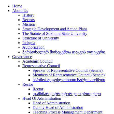
Home
About Us
History
Rectors
Mission
Strategic Development and Action Plans
The Statute of Sokhumi State University
Structure of University
Insignia
Authorization
პერსონალურ მონაცემთა დაცვის ოფიცერი
Governance
Academic Council
Representative Council
Speaker of Representative Council (Senate)
Members of Representative Council (Senate)
წარმომადგენლობითი საბჭოს ოქმები
Rector
Rector
დამხმარე სტრუქტურული ერთეული
Head Of Administration
Head of Administration
Deputy Head of Administration
Teaching Process Management Department