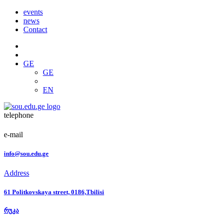
events
news
Contact
GE
GE
EN
telephone
e-mail
info@sou.edu.ge
Address
61 Politkovskaya street, 0186,Tbilisi
რუკა