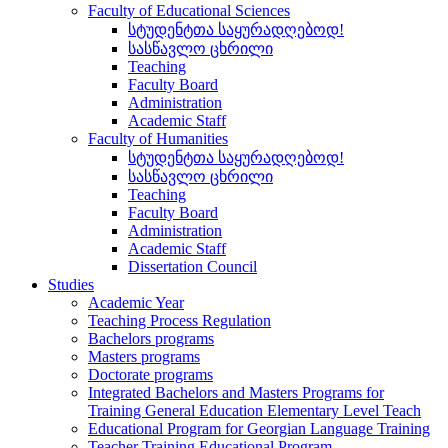
Faculty of Educational Sciences
სტუდენტთა საყურადღებოდ!
სასწავლო ცხრილი
Teaching
Faculty Board
Administration
Academic Staff
Faculty of Humanities
სტუდენტთა საყურადღებოდ!
სასწავლო ცხრილი
Teaching
Faculty Board
Administration
Academic Staff
Dissertation Council
Studies
Academic Year
Teaching Process Regulation
Bachelors programs
Masters programs
Doctorate programs
Integrated Bachelors and Masters Programs for
Training General Education Elementary Level Teach
Educational Program for Georgian Language Training
Teacher Training Educational Program