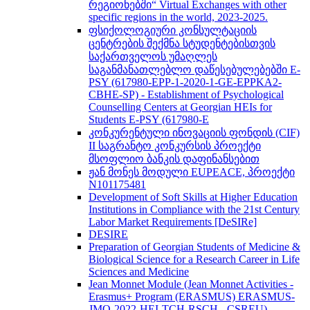
რეგიონებში“ Virtual Exchanges with other
specific regions in the world, 2023-2025.
ფსიქოლოგიური კონსულტაციის
ცენტრების შექმნა სტუდენტებისთვის
საქართველოს უმაღლეს
საგანმანათლებლო დაწესებულებებში E-
PSY (617980-EPP-1-2020-1-GE-EPPKA2-
CBHE-SP) - Establishment of Psychological
Counselling Centers at Georgian HEIs for
Students E-PSY (617980-E
კონკურენტული ინოვაციის ფონდის (CIF)
II საგრანტო კონკურსის პროექტი
მსოფლიო ბანკის დაფინანსებით
ჟან მონეს მოდული EUPEACE, პროექტი
N101175481
Development of Soft Skills at Higher Education
Institutions in Compliance with the 21st Century
Labor Market Requirements [DeSIRe]
DESIRE
Preparation of Georgian Students of Medicine &
Biological Science for a Research Career in Life
Sciences and Medicine
Jean Monnet Module (Jean Monnet Activities -
Erasmus+ Program (ERASMUS) ERASMUS-
JMO-2022-HEI-TCH-RSCH - CSREU) -