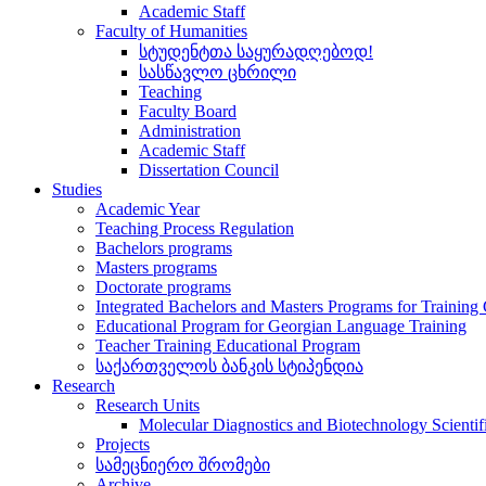
Academic Staff
Faculty of Humanities
სტუდენტთა საყურადღებოდ!
სასწავლო ცხრილი
Teaching
Faculty Board
Administration
Academic Staff
Dissertation Council
Studies
Academic Year
Teaching Process Regulation
Bachelors programs
Masters programs
Doctorate programs
Integrated Bachelors and Masters Programs for Training
Educational Program for Georgian Language Training
Teacher Training Educational Program
საქართველოს ბანკის სტიპენდია
Research
Research Units
Molecular Diagnostics and Biotechnology Scientif
Projects
სამეცნიერო შრომები
Archive