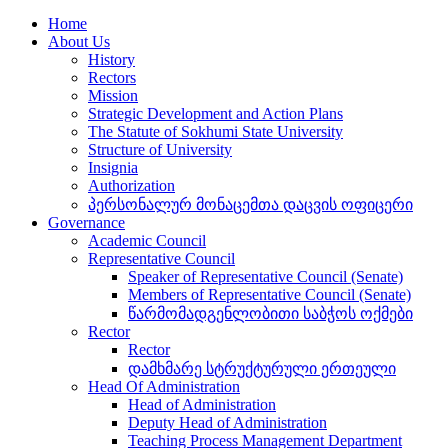
Home
About Us
History
Rectors
Mission
Strategic Development and Action Plans
The Statute of Sokhumi State University
Structure of University
Insignia
Authorization
პერსონალურ მონაცემთა დაცვის ოფიცერი
Governance
Academic Council
Representative Council
Speaker of Representative Council (Senate)
Members of Representative Council (Senate)
წარმომადგენლობითი საბჭოს ოქმები
Rector
Rector
დამხმარე სტრუქტურული ერთეული
Head Of Administration
Head of Administration
Deputy Head of Administration
Teaching Process Management Department