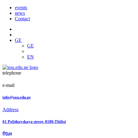
events
news
Contact
GE
GE
EN
telephone
e-mail
info@sou.edu.ge
Address
61 Politkovskaya street, 0186,Tbilisi
რუკა